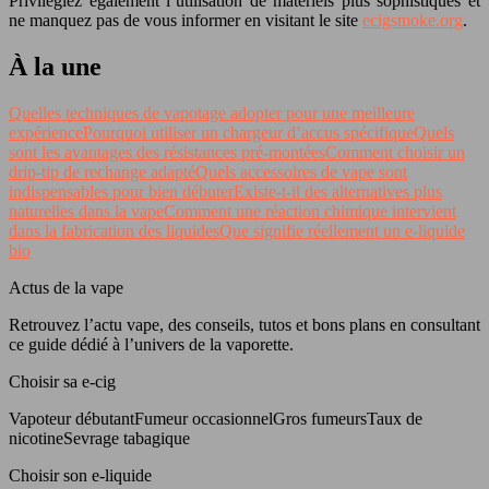
Privilégiez également l’utilisation de matériels plus sophistiqués et
ne manquez pas de vous informer en visitant le site
ecigsmoke.org
.
À la une
Quelles techniques de vapotage adopter pour une meilleure
expérience
Pourquoi utiliser un chargeur d’accus spécifique
Quels
sont les avantages des résistances pré-montées
Comment choisir un
drip-tip de rechange adapté
Quels accessoires de vape sont
indispensables pour bien débuter
Existe-t-il des alternatives plus
naturelles dans la vape
Comment une réaction chimique intervient
dans la fabrication des liquides
Que signifie réellement un e-liquide
bio
Actus de la vape
Retrouvez l’actu vape, des conseils, tutos et bons plans en consultant
ce guide dédié à l’univers de la vaporette.
Choisir sa e-cig
Vapoteur débutantFumeur occasionnelGros fumeursTaux de
nicotineSevrage tabagique
Choisir son e-liquide