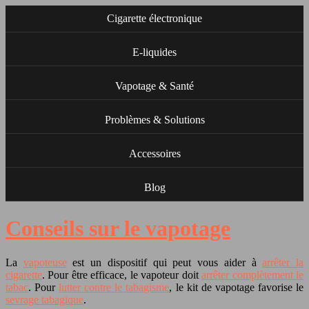
Cigarette électronique
E-liquides
Vapotage & Santé
Problèmes & Solutions
Accessoires
Blog
Conseils sur le vapotage
La
vapoteuse
est un dispositif qui peut vous aider à
arrêter la
cigarette
. Pour être efficace, le vapoteur doit
arrêter complètement le
tabac
. Pour
lutter contre le tabagisme
, le kit de vapotage favorise le
sevrage tabagique
.