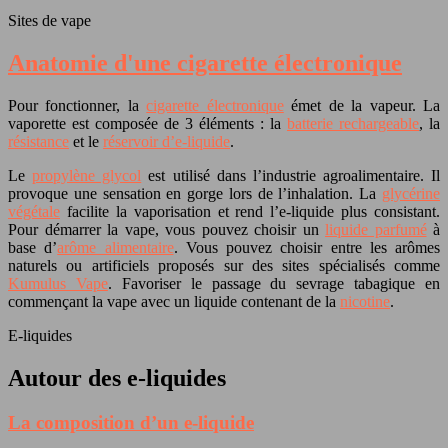
Sites de vape
Anatomie d'une cigarette électronique
Pour fonctionner, la
cigarette électronique
émet de la vapeur. La
vaporette est composée de 3 éléments : la
batterie rechargeable
, la
résistance
et le
réservoir d’e-liquide
.
Le
propylène glycol
est utilisé dans l’industrie agroalimentaire. Il
provoque une sensation en gorge lors de l’inhalation. La
glycérine
végétale
facilite la vaporisation et rend l’e-liquide plus consistant.
Pour démarrer la vape, vous pouvez choisir un
liquide parfumé
à
base d’
arôme alimentaire
. Vous pouvez choisir entre les arômes
naturels ou artificiels proposés sur des sites spécialisés comme
Kumulus Vape
. Favoriser le passage du sevrage tabagique en
commençant la vape avec un liquide contenant de la
nicotine
.
E-liquides
Autour des e-liquides
La composition d’un e-liquide