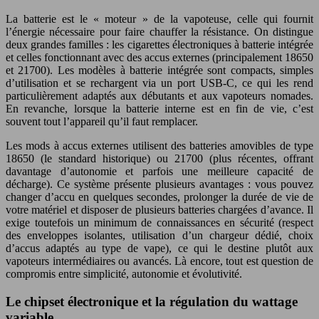
La batterie est le « moteur » de la vapoteuse, celle qui fournit
l’énergie nécessaire pour faire chauffer la résistance. On distingue
deux grandes familles : les cigarettes électroniques à batterie intégrée
et celles fonctionnant avec des accus externes (principalement 18650
et 21700). Les modèles à batterie intégrée sont compacts, simples
d’utilisation et se rechargent via un port USB-C, ce qui les rend
particulièrement adaptés aux débutants et aux vapoteurs nomades.
En revanche, lorsque la batterie interne est en fin de vie, c’est
souvent tout l’appareil qu’il faut remplacer.
Les mods à accus externes utilisent des batteries amovibles de type
18650 (le standard historique) ou 21700 (plus récentes, offrant
davantage d’autonomie et parfois une meilleure capacité de
décharge). Ce système présente plusieurs avantages : vous pouvez
changer d’accu en quelques secondes, prolonger la durée de vie de
votre matériel et disposer de plusieurs batteries chargées d’avance. Il
exige toutefois un minimum de connaissances en sécurité (respect
des enveloppes isolantes, utilisation d’un chargeur dédié, choix
d’accus adaptés au type de vape), ce qui le destine plutôt aux
vapoteurs intermédiaires ou avancés. Là encore, tout est question de
compromis entre simplicité, autonomie et évolutivité.
Le chipset électronique et la régulation du wattage
variable