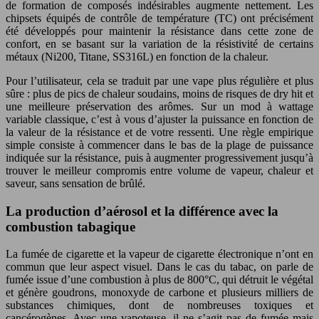
de formation de composés indésirables augmente nettement. Les
chipsets équipés de contrôle de température (TC) ont précisément
été développés pour maintenir la résistance dans cette zone de
confort, en se basant sur la variation de la résistivité de certains
métaux (Ni200, Titane, SS316L) en fonction de la chaleur.
Pour l’utilisateur, cela se traduit par une vape plus régulière et plus
sûre : plus de pics de chaleur soudains, moins de risques de dry hit et
une meilleure préservation des arômes. Sur un mod à wattage
variable classique, c’est à vous d’ajuster la puissance en fonction de
la valeur de la résistance et de votre ressenti. Une règle empirique
simple consiste à commencer dans le bas de la plage de puissance
indiquée sur la résistance, puis à augmenter progressivement jusqu’à
trouver le meilleur compromis entre volume de vapeur, chaleur et
saveur, sans sensation de brûlé.
La production d’aérosol et la différence avec la
combustion tabagique
La fumée de cigarette et la vapeur de cigarette électronique n’ont en
commun que leur aspect visuel. Dans le cas du tabac, on parle de
fumée issue d’une combustion à plus de 800°C, qui détruit le végétal
et génère goudrons, monoxyde de carbone et plusieurs milliers de
substances chimiques, dont de nombreuses toxiques et
cancérogènes. Avec une vapoteuse, il ne s’agit pas de fumée mais