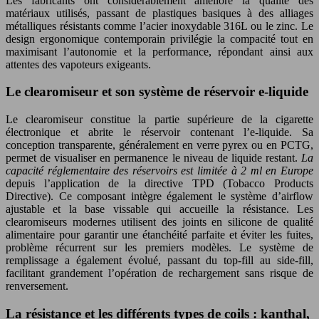
Les fabricants ont considérablement amélioré la qualité des
matériaux utilisés, passant de plastiques basiques à des alliages
métalliques résistants comme l’acier inoxydable 316L ou le zinc. Le
design ergonomique contemporain privilégie la compacité tout en
maximisant l’autonomie et la performance, répondant ainsi aux
attentes des vapoteurs exigeants.
Le clearomiseur et son système de réservoir e-liquide
Le clearomiseur constitue la partie supérieure de la cigarette
électronique et abrite le réservoir contenant l’e-liquide. Sa
conception transparente, généralement en verre pyrex ou en PCTG,
permet de visualiser en permanence le niveau de liquide restant.
La
capacité réglementaire des réservoirs est limitée à 2 ml en Europe
depuis l’application de la directive TPD (Tobacco Products
Directive). Ce composant intègre également le système d’airflow
ajustable et la base vissable qui accueille la résistance. Les
clearomiseurs modernes utilisent des joints en silicone de qualité
alimentaire pour garantir une étanchéité parfaite et éviter les fuites,
problème récurrent sur les premiers modèles. Le système de
remplissage a également évolué, passant du top-fill au side-fill,
facilitant grandement l’opération de rechargement sans risque de
renversement.
La résistance et les différents types de coils : kanthal,