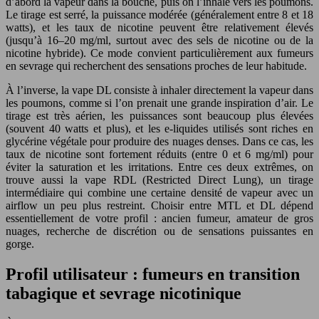
d’abord la vapeur dans la bouche, puis on l’inhale vers les poumons.
Le tirage est serré, la puissance modérée (généralement entre 8 et 18
watts), et les taux de nicotine peuvent être relativement élevés
(jusqu’à 16–20 mg/ml, surtout avec des sels de nicotine ou de la
nicotine hybride). Ce mode convient particulièrement aux fumeurs
en sevrage qui recherchent des sensations proches de leur habitude.
À l’inverse, la vape DL consiste à inhaler directement la vapeur dans
les poumons, comme si l’on prenait une grande inspiration d’air. Le
tirage est très aérien, les puissances sont beaucoup plus élevées
(souvent 40 watts et plus), et les e-liquides utilisés sont riches en
glycérine végétale pour produire des nuages denses. Dans ce cas, les
taux de nicotine sont fortement réduits (entre 0 et 6 mg/ml) pour
éviter la saturation et les irritations. Entre ces deux extrêmes, on
trouve aussi la vape RDL (Restricted Direct Lung), un tirage
intermédiaire qui combine une certaine densité de vapeur avec un
airflow un peu plus restreint. Choisir entre MTL et DL dépend
essentiellement de votre profil : ancien fumeur, amateur de gros
nuages, recherche de discrétion ou de sensations puissantes en
gorge.
Profil utilisateur : fumeurs en transition
tabagique et sevrage nicotinique