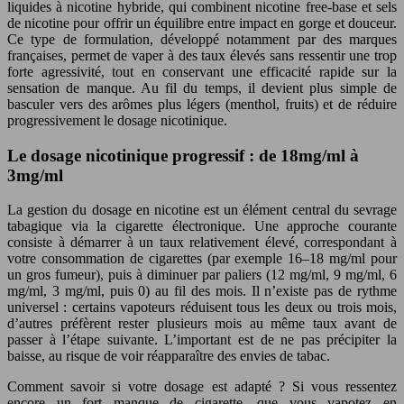
liquides à nicotine hybride, qui combinent nicotine free-base et sels
de nicotine pour offrir un équilibre entre impact en gorge et douceur.
Ce type de formulation, développé notamment par des marques
françaises, permet de vaper à des taux élevés sans ressentir une trop
forte agressivité, tout en conservant une efficacité rapide sur la
sensation de manque. Au fil du temps, il devient plus simple de
basculer vers des arômes plus légers (menthol, fruits) et de réduire
progressivement le dosage nicotinique.
Le dosage nicotinique progressif : de 18mg/ml à
3mg/ml
La gestion du dosage en nicotine est un élément central du sevrage
tabagique via la cigarette électronique. Une approche courante
consiste à démarrer à un taux relativement élevé, correspondant à
votre consommation de cigarettes (par exemple 16–18 mg/ml pour
un gros fumeur), puis à diminuer par paliers (12 mg/ml, 9 mg/ml, 6
mg/ml, 3 mg/ml, puis 0) au fil des mois. Il n’existe pas de rythme
universel : certains vapoteurs réduisent tous les deux ou trois mois,
d’autres préfèrent rester plusieurs mois au même taux avant de
passer à l’étape suivante. L’important est de ne pas précipiter la
baisse, au risque de voir réapparaître des envies de tabac.
Comment savoir si votre dosage est adapté ? Si vous ressentez
encore un fort manque de cigarette, que vous vapotez en