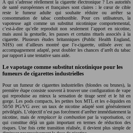
À qui s’adresse réellement la cigarette électronique ? Les autorités
de santé européennes et françaises sont claires : le cœur de cible
reste le fumeur adulte qui souhaite réduire ou arrêter sa
consommation de tabac combustible. Pour ces utilisateurs, la
vapoteuse agit comme un substitut nicotinique comportemental,
c’est-à-dire qu’elle reproduit non seulement l’apport en nicotine,
mais aussi la gestuelle, les pauses et certains rituels associés à la
cigarette. Plusieurs études britanniques (Public Health England,
NHS) ont d’ailleurs montré que l’e-cigarette, utilisée avec un
accompagnement adapté, peut doubler les chances d’arrêt du tabac
par rapport à une tentative sans aide.
Le vapotage comme substitut nicotinique pour les
fumeurs de cigarettes industrielles
Pour un fumeur de cigarettes industrielles (blondes ou brunes), la
première étape consiste souvent à trouver une configuration de vape
qui reproduise au mieux la sensation de tirage serré et le hit en
gorge. Les pods compacts, les petites box MTL et les e-liquides en
50/50 PG/VG avec un taux de nicotine adapté sont généralement
privilégiés. L’objectif n’est pas forcément d’arrêter immédiatement la
nicotine, mais de
remplacer la combustion
par la vaporisation, ce
qui constitue déjà un gain important en termes de réduction des
risques. Une fois cette transition réalisée, il devient plus simple de