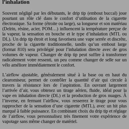
l’inhalation
Souvent négligé par les débutants, le drip tip (embout buccal) joue
pourtant un rôle clé dans le confort d’utilisation de la cigarette
électronique. Sa forme (étroite ou large), sa longueur et son matériau
(Delrin, résine, acier, POM…) influencent la température perçue de
la vapeur, la sensation en bouche et le type d’inhalation (MTL ou
DL). Un drip tip étroit et long favorisera une vape serrée et discrète,
proche de la cigarette traditionnelle, tandis qu’un embout large
(format 810) sera privilégié pour l’inhalation directe avec de gros
volumes de vapeur. Changer de drip tip peut suffire à transformer
radicalement votre ressenti, un peu comme changer de selle sur un
vélo améliore immédiatement le confort.
L’airflow ajustable, généralement situé à la base ou en haut du
clearomiseur, permet de contrôler la quantité d’air qui circule à
travers la résistance lors de l’aspiration. En ouvrant largement
l’arrivée d’air, vous obtenez un tirage aérien, fluide, idéal pour la
vape en inhalation directe (DL) et la production de gros nuages. À
l’inverse, en fermant l’airflow, vous resserrez le tirage pour vous
rapprocher de la sensation d’une cigarette (MTL), avec un hit plus
marqué à faible puissance. En combinant choix du drip tip et réglage
de l’airflow, vous personnalisez très finement votre expérience de
vapotage sans même changer de matériel.