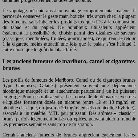
diminuer progressivement la dose de nicotine.
Le vapotage présente aussi un avantage comportemental majeur : il
permet de conserver le geste main-bouche, très ancré chez la plupart
des fumeurs, sans inhaler les produits toxiques liés à la combustion
du tabac et du papier. De nombreux utilisateurs apprécient
également la possibilité de choisir parmi des dizaines de saveurs
(classiques, mentholées, fruitées, gourmandes), ce qui rend le retour
à la cigarette moins attractif une fois que le palais s’est habitué à
autre chose que le goût du tabac brûlé.
Les anciens fumeurs de marlboro, camel et cigarettes
brunes
Les profils de fumeurs de Marlboro, Camel ou de cigarettes brunes
(type Gauloises, Gitanes) présentent souvent une dépendance
nicotinique marquée et un attachement particulier à un hit puissant
en gorge. Pour ces utilisateurs, il est conseillé de démarrer avec des
e-liquides fortement dosés en nicotine (entre 12 et 18 mg/ml en
nicotine classique, ou jusqu’à 20 mg/ml en sels ou nicotine hybride),
associés à un matériel MTL peu puissant. Des arômes « classic »
bruns, parfois légèrement boisés ou épicés, peuvent aider à franchir
les premières semaines sans trop de frustration.
Certains anciens fumeurs de brunes apprécient également les e-