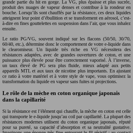
grande partie du hit en gorge. La VG, plus épaisse et plus sucrée,
produit des nuages de vapeur denses et contribue à la rondeur en
bouche. Lorsqu’ils sont chauffés par la résistance, ces deux liquides
atteignent leur point d’ébullition et se transforment en aérosol, c’est-
à-dire en fines gouttelettes en suspension dans l’air, que vous inhalez
ensuite.
Le ratio PG/VG, souvent indiqué sur les flacons (50/50, 30/70,
60/40, etc.), détermine donc le comportement de votre e-liquide dans
le clearomiseur. Un liquide très riche en VG nécessitera des
résistances adaptées, avec de grandes ouvertures de coton, et une
puissance plus élevée pour être correctement vaporisé. À l’inverse,
un taux élevé de PG sera plus fluide, mieux adapté aux petits
appareils MTL et aux taux de nicotine plus importants. En ajustant
ce ratio à votre matériel et à votre style de vape, vous optimisez la
transformation du liquide en vapeur sans fuites ni projections.
Le rôle de la mèche en coton organique japonais
dans la capillarité
Si la résistance est l’élément qui chauffe, la mèche en coton est celle
qui transporte le e-liquide jusqu’au coil par capillarité. La plupart des
résistances modernes utilisent du coton organique japonais, réputé
pour sa pureté, sa capacité d’absorption et sa neutralité gustative.
Imaginons une éponge très fine entourant le fil résistif : au contact