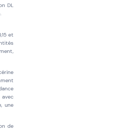
ion DL
.
,15 et
ntités
ément,
cérine
mment
édance
, avec
e, une
ion de