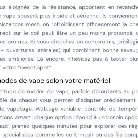
plus éloignés de la résistance, apportent en revanc
e vape souvent plus froide et aérienne. Ils conviennen
sistances mesh, en refroidissant efficacement la c
irect sur le coil peut être un peu moins prononcé, 
es arômes. Si vous cherchez un compromis, privilégi
 + ouvertures latérales) qui combinent bonne saveur
s améliorée. Là encore, n’hésitez pas à tester plu
r votre “sweet spot”.
odes de vape selon votre matériel
itude de modes de vape, parfois déroutants au pr
rôle de chacun vous permet d’adapter précisément
 de vapotage. Wattage variable, contrôle de tempér
ctions
smart
: chaque option répond à un besoin spéci
aut, prenez quelques minutes pour explorer ces rég
es spécialisées comme les coils mesh ou des fils com