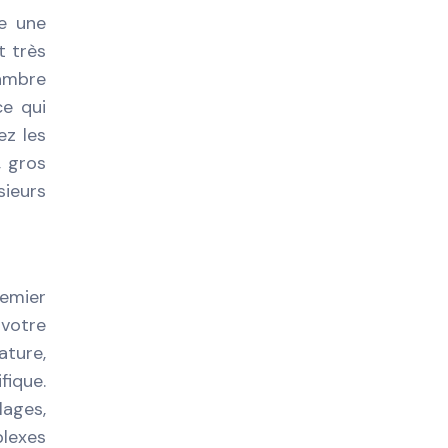
he une
t très
hambre
ce qui
ez les
, gros
sieurs
emier
 votre
ature,
fique.
lages,
plexes