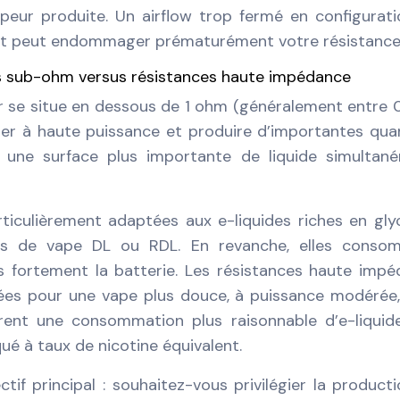
apeur produite. Un airflow trop fermé en configurat
et peut endommager prématurément votre résistance
ces sub-ohm versus résistances haute impédance
r se situe en dessous de 1 ohm (généralement entre 0
er à haute puissance et produire d’importantes qua
 une surface plus importante de liquide simultan
ticulièrement adaptées aux e-liquides riches en gly
les de vape DL ou RDL. En revanche, elles conso
us fortement la batterie. Les résistances haute imp
sées pour une vape plus douce, à puissance modérée
frent une consommation plus raisonnable d’e-liquid
ué à taux de nicotine équivalent.
ctif principal : souhaitez-vous privilégier la product