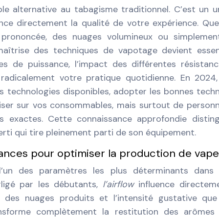
e alternative au tabagisme traditionnel. C’est un u
nce directement la qualité de votre expérience. Qu
 prononcée, des nuages volumineux ou simplemen
maîtrise des techniques de vapotage devient essent
es de puissance, l’impact des différentes résistan
e radicalement votre pratique quotidienne. En 2024
es technologies disponibles, adopter les bonnes tech
er sur vos consommables, mais surtout de personn
s exactes. Cette connaissance approfondie disting
erti qui tire pleinement parti de son équipement.
stances pour optimiser la production de vap
 l’un des paramètres les plus déterminants dans 
ligé par les débutants,
l’airflow
influence directem
 des nuages produits et l’intensité gustative qu
ansforme complètement la restitution des arômes 