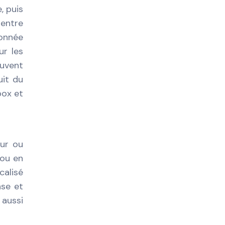
, puis
 entre
donnée
r les
uvent
uit du
box et
eur ou
 ou en
calisé
nse et
 aussi