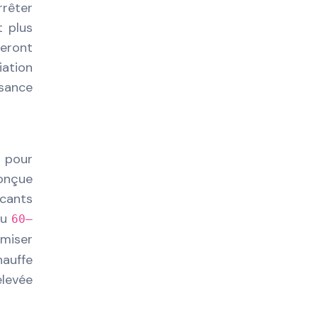
rrêter
t plus
teront
iation
ssance
r pour
conçue
icants
u
60–
imiser
hauffe
élevée