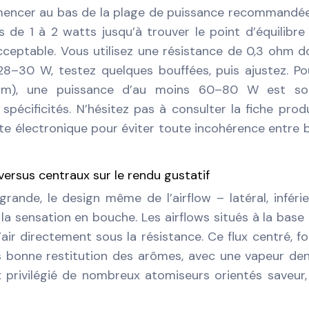
mencer au bas de la plage de puissance recommandée
de 1 à 2 watts jusqu’à trouver le point d’équilibre
cceptable. Vous utilisez une résistance de 0,3 ohm 
30 W, testez quelques bouffées, puis ajustez. Pou
 ohm), une puissance d’au moins 60–80 W est so
pécificités. N’hésitez pas à consulter la fiche prod
tte électronique pour éviter toute incohérence entre 
versus centraux sur le rendu gustatif
rande, le design même de l’airflow – latéral, inféri
t la sensation en bouche. Les airflows situés à la base
air directement sous la résistance. Ce flux centré, fo
ès bonne restitution des arômes, avec une vapeur de
 privilégié de nombreux atomiseurs orientés saveur,