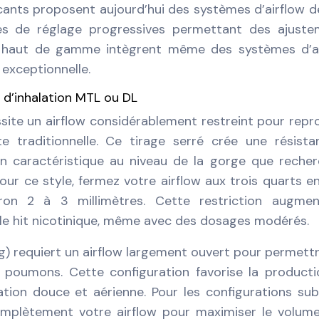
icants proposent aujourd’hui des systèmes d’airflow d
es de réglage progressives permettant des ajuste
rs haut de gamme intègrent même des systèmes d’a
 exceptionnelle.
e d’inhalation MTL ou DL
ite un airflow considérablement restreint pour repr
te traditionnelle. Ce tirage serré crée une résist
ion caractéristique au niveau de la gorge que reche
our ce style, fermez votre airflow aux trois quarts en
ron 2 à 3 millimètres. Cette restriction augmen
 le hit nicotinique, même avec des dosages modérés.
g) requiert un airflow largement ouvert pour permett
s poumons. Cette configuration favorise la product
ation douce et aérienne. Pour les configurations s
omplètement votre airflow pour maximiser le volume