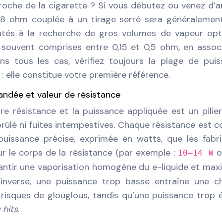
proche de la cigarette ? Si vous débutez ou venez d’a
 1,8 ohm couplée à un tirage serré sera généralemen
mentés à la recherche de gros volumes de vapeur op
 souvent comprises entre 0,15 et 0,5 ohm, en assoc
ns tous les cas, vérifiez toujours la plage de pui
: elle constitue votre première référence.
ndée et valeur de résistance
tre résistance et la puissance appliquée est un pilie
brûlé ni fuites intempestives. Chaque résistance est 
uissance précise, exprimée en watts, que les fabr
r le corps de la résistance (par exemple :
o
10–14 W
rantir une vaporisation homogène du e-liquide et max
l’inverse, une puissance trop basse entraîne une c
 risques de glouglous, tandis qu’une puissance trop 
 hits
.