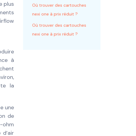
e plus
Où trouver des cartouches
ments
nexi one à prix réduit ?
irflow
Où trouver des cartouches
nexi one à prix réduit ?
oduire
ance à
rchent
viron,
te la
re une
ion de
ub-ohm
 d’air