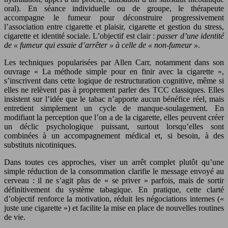
oral). En séance individuelle ou de groupe, le thérapeute
accompagne le fumeur pour déconstruire progressivement
l’association entre cigarette et plaisir, cigarette et gestion du stress,
cigarette et identité sociale. L’objectif est clair :
passer d’une identité
de « fumeur qui essaie d’arrêter » à celle de « non-fumeur »
.
Les techniques popularisées par Allen Carr, notamment dans son
ouvrage « La méthode simple pour en finir avec la cigarette »,
s’inscrivent dans cette logique de restructuration cognitive, même si
elles ne relèvent pas à proprement parler des TCC classiques. Elles
insistent sur l’idée que le tabac n’apporte aucun bénéfice réel, mais
entretient simplement un cycle de manque-soulagement. En
modifiant la perception que l’on a de la cigarette, elles peuvent créer
un déclic psychologique puissant, surtout lorsqu’elles sont
combinées à un accompagnement médical et, si besoin, à des
substituts nicotiniques.
Dans toutes ces approches, viser un arrêt complet plutôt qu’une
simple réduction de la consommation clarifie le message envoyé au
cerveau : il ne s’agit plus de « se priver » parfois, mais de sortir
définitivement du système tabagique. En pratique, cette clarté
d’objectif renforce la motivation, réduit les négociations internes («
juste une cigarette ») et facilite la mise en place de nouvelles routines
de vie.