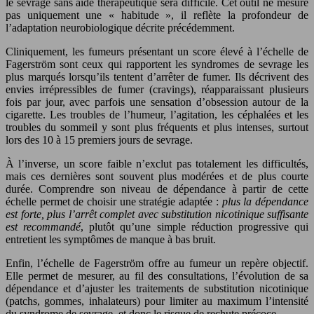
le sevrage sans aide thérapeutique sera difficile. Cet outil ne mesure
pas uniquement une « habitude », il reflète la profondeur de
l’adaptation neurobiologique décrite précédemment.
Cliniquement, les fumeurs présentant un score élevé à l’échelle de
Fagerström sont ceux qui rapportent les syndromes de sevrage les
plus marqués lorsqu’ils tentent d’arrêter de fumer. Ils décrivent des
envies irrépressibles de fumer (cravings), réapparaissant plusieurs
fois par jour, avec parfois une sensation d’obsession autour de la
cigarette. Les troubles de l’humeur, l’agitation, les céphalées et les
troubles du sommeil y sont plus fréquents et plus intenses, surtout
lors des 10 à 15 premiers jours de sevrage.
À l’inverse, un score faible n’exclut pas totalement les difficultés,
mais ces dernières sont souvent plus modérées et de plus courte
durée. Comprendre son niveau de dépendance à partir de cette
échelle permet de choisir une stratégie adaptée :
plus la dépendance
est forte, plus l’arrêt complet avec substitution nicotinique suffisante
est recommandé
, plutôt qu’une simple réduction progressive qui
entretient les symptômes de manque à bas bruit.
Enfin, l’échelle de Fagerström offre au fumeur un repère objectif.
Elle permet de mesurer, au fil des consultations, l’évolution de sa
dépendance et d’ajuster les traitements de substitution nicotinique
(patchs, gommes, inhalateurs) pour limiter au maximum l’intensité
du syndrome de sevrage, et donc le risque de rechute précoce.