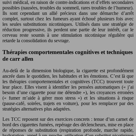
suivi médical, en raison de contre-indications et d’effets secondaires
possibles (nausées, troubles du sommeil, rares troubles de l’humeur).
Ils sont cependant un allié précieux dans une démarche d’arrêt
complet, surtout chez les fumeurs ayant échoué plusieurs fois avec
les seules substitutions nicotiniques. Utilisés dans une stratégie de
réduction progressive, ils perdent une partie de leur intérêt, car le
cerveau reste soumis à une stimulation nicotinique régulière qui
retarde la consolidation du sevrage.
Thérapies comportementales cognitives et techniques
de carr allen
Au-delà de la dimension biologique, la cigarette est profondément
ancrée dans le quotidien, les habitudes et les émotions. C’est là que
les thérapies comportementales et cognitives (TCC) trouvent toute
leur place. Elles visent à identifier les pensées automatiques (« j’ai
besoin d’une cigarette pour me détendre »), les croyances erronées
(« fumer m’aide à gérer mon stress ») et les situations à risque
(pause-café, soirées, trajets en voiture), pour les remplacer par des
stratégies alternatives plus adaptées.
Les TCC reposent sur des exercices concrets : tenue d’un carnet de
bord des cigarettes fumées, repérage des déclencheurs, mise en place
de réponses de substitution (respiration profonde, marche rapide,
hydratation, appel à un proche, utilisation d’un substitut nicotinique