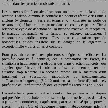
surtout dans les premiers mois suivant l’arrêt.
Les contextes festifs ou alcoolisés sont un autre terrain classique de
rechute. L’alcool diminue le contrôle inhibiteur et réactive des rituels
anciens (« cigarette + verre en terrasse », « cigarette en sortie de
restaurant »). Une seule cigarette dans ce contexte peut suffire à
relancer le cycle de dépendance : la nicotine réactive les récepteurs,
le manque réapparaît, et le fumeur se retrouve rapidement à
consommer quotidiennement. C’est pour cette raison que de
nombreuses études insistent sur le danger de la cigarette «
exceptionnelle » après un arrêt complet.
Pour prévenir ces rechutes, plusieurs stratégies sont efficaces. La
première consiste à identifier, dès la préparation de l’arrêt, les
situations à haut risque et à élaborer des plans d’action concrets : qui
appeler, que faire, quel substitut utiliser, comment quitter une
situation trop tentante. La seconde repose sur le maintien d’un
traitement de substitution nicotinique ou médicamenteux
suffisamment longtemps (6 à 12 mois en cas de forte dépendance),
plutôt que de l’arrêter trop tôt dès les premières semaines de succès.
Un autre levier puissant est le travail sur les pensées automatiques
qui précèdent la rechute : « une seule cigarette ne fera pas de mal »,
« je pourrai contrôler », « après tout, j’ai déjà prouvé que je pouvais
arrêter ». Les TCC et l’accompagnement tabacologique aident à