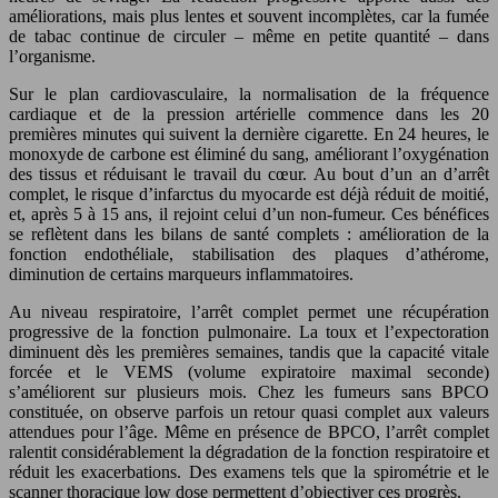
améliorations, mais plus lentes et souvent incomplètes, car la fumée
de tabac continue de circuler – même en petite quantité – dans
l’organisme.
Sur le plan cardiovasculaire, la normalisation de la fréquence
cardiaque et de la pression artérielle commence dans les 20
premières minutes qui suivent la dernière cigarette. En 24 heures, le
monoxyde de carbone est éliminé du sang, améliorant l’oxygénation
des tissus et réduisant le travail du cœur. Au bout d’un an d’arrêt
complet, le risque d’infarctus du myocarde est déjà réduit de moitié,
et, après 5 à 15 ans, il rejoint celui d’un non-fumeur. Ces bénéfices
se reflètent dans les bilans de santé complets : amélioration de la
fonction endothéliale, stabilisation des plaques d’athérome,
diminution de certains marqueurs inflammatoires.
Au niveau respiratoire, l’arrêt complet permet une récupération
progressive de la fonction pulmonaire. La toux et l’expectoration
diminuent dès les premières semaines, tandis que la capacité vitale
forcée et le VEMS (volume expiratoire maximal seconde)
s’améliorent sur plusieurs mois. Chez les fumeurs sans BPCO
constituée, on observe parfois un retour quasi complet aux valeurs
attendues pour l’âge. Même en présence de BPCO, l’arrêt complet
ralentit considérablement la dégradation de la fonction respiratoire et
réduit les exacerbations. Des examens tels que la spirométrie et le
scanner thoracique low dose permettent d’objectiver ces progrès.