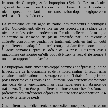
le nom de Champix) et le bupropion (Zyban). Ces molécules
agissent directement sur les circuits cérébraux de la dépendance
nicotinique, en modulant la neurotransmission dopaminergique et en
réduisant l’intensité du craving.
La varénicline est un agoniste partiel des récepteurs nicotiniques
α4β2. Concrètement, elle se fixe sur ces récepteurs à la place de la
nicotine, en les activant modérément. Résultat : elle réduit le manque
et atténue la sensation de plaisir procurée par une éventuelle
cigarette consommée pendant le traitement. Cela en fait un outil
particulièrement adapté à un arrêt complet à date fixée, souvent une
à deux semaines après le début de la prise. Plusieurs essais
randomisés ont montré qu’elle pouvait
tripler
le taux d’abstinence à
un an par rapport à un placebo.
Le bupropion, initialement développé comme antidépresseur, inhibe
la recapture de la dopamine et de la noradrénaline. Il réduit ainsi
certaines manifestations du sevrage comme l’irritabilité, la prise de
poids modérée et les troubles de l’humeur. Son efficacité est moindre
que celle de la varénicline, mais reste supérieure à l’absence de
traitement. Il peut être particulièrement intéressant chez des fumeurs
présentant des antécédents dépressifs ou une forte appréhension vis-
à-vis de la prise de poids.
Ces traitements médicamenteux nécessitent une prescription et un