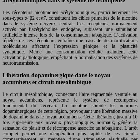
acétylcholiniques dans le système de récompense
Les récepteurs nicotiniques acétylcholiniques, particulièrement les
sous-types α4β2 et α7, constituent les cibles primaires de la nicotine
dans le système nerveux central. Ces récepteurs, normalement
activés par l’acétylcholine endogène, subissent une stimulation
artificielle intense lors de la consommation tabagique. L’activation
répétée de ces récepteurs entraîne une cascade de modifications
moléculaires affectant l’expression génique et la plasticité
synaptique. Même une consommation réduite maintient cette
activation pathologique, empêchant la normalisation des systèmes de
neurotransmission.
Libération dopaminergique dans le noyau
accumbens et circuit mésolimbique
Le circuit mésolimbique, connectant l’aire tegmentale ventrale au
noyau accumbens, représente le système de récompense
fondamental du cerveau. La nicotine stimule les neurones
dopaminergiques de cette région, provoquant une libération massive
de dopamine dans le noyau accumbens. Cette libération, jusqu’à 10
fois supérieure aux niveaux physiologiques normaux, génère la
sensation de plaisir et de récompense associée au tabagisme. L’arrêt
complet permet une récupération plus rapide de ces circuits
comparativement au maintien d’une stimulation résiduelle par