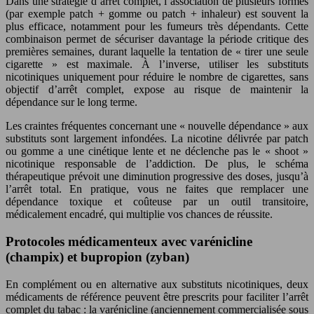
Dans une stratégie d’arrêt complet, l’association de plusieurs formes
(par exemple patch + gomme ou patch + inhaleur) est souvent la
plus efficace, notamment pour les fumeurs très dépendants. Cette
combinaison permet de sécuriser davantage la période critique des
premières semaines, durant laquelle la tentation de « tirer une seule
cigarette » est maximale. À l’inverse, utiliser les substituts
nicotiniques uniquement pour réduire le nombre de cigarettes, sans
objectif d’arrêt complet, expose au risque de maintenir la
dépendance sur le long terme.
Les craintes fréquentes concernant une « nouvelle dépendance » aux
substituts sont largement infondées. La nicotine délivrée par patch
ou gomme a une cinétique lente et ne déclenche pas le « shoot »
nicotinique responsable de l’addiction. De plus, le schéma
thérapeutique prévoit une diminution progressive des doses, jusqu’à
l’arrêt total. En pratique, vous ne faites que remplacer une
dépendance toxique et coûteuse par un outil transitoire,
médicalement encadré, qui multiplie vos chances de réussite.
Protocoles médicamenteux avec varénicline
(champix) et bupropion (zyban)
En complément ou en alternative aux substituts nicotiniques, deux
médicaments de référence peuvent être prescrits pour faciliter l’arrêt
complet du tabac : la varénicline (anciennement commercialisée sous