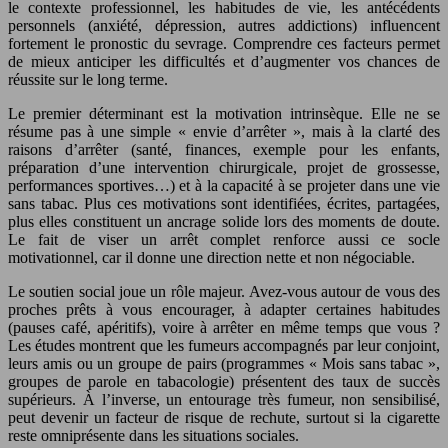
le contexte professionnel, les habitudes de vie, les antécédents
personnels (anxiété, dépression, autres addictions) influencent
fortement le pronostic du sevrage. Comprendre ces facteurs permet
de mieux anticiper les difficultés et d’augmenter vos chances de
réussite sur le long terme.
Le premier déterminant est la motivation intrinsèque. Elle ne se
résume pas à une simple « envie d’arrêter », mais à la clarté des
raisons d’arrêter (santé, finances, exemple pour les enfants,
préparation d’une intervention chirurgicale, projet de grossesse,
performances sportives…) et à la capacité à se projeter dans une vie
sans tabac. Plus ces motivations sont identifiées, écrites, partagées,
plus elles constituent un ancrage solide lors des moments de doute.
Le fait de viser un arrêt complet renforce aussi ce socle
motivationnel, car il donne une direction nette et non négociable.
Le soutien social joue un rôle majeur. Avez-vous autour de vous des
proches prêts à vous encourager, à adapter certaines habitudes
(pauses café, apéritifs), voire à arrêter en même temps que vous ?
Les études montrent que les fumeurs accompagnés par leur conjoint,
leurs amis ou un groupe de pairs (programmes « Mois sans tabac »,
groupes de parole en tabacologie) présentent des taux de succès
supérieurs. À l’inverse, un entourage très fumeur, non sensibilisé,
peut devenir un facteur de risque de rechute, surtout si la cigarette
reste omniprésente dans les situations sociales.