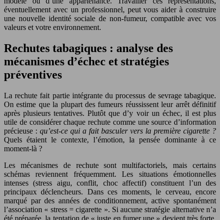
modèle ou d’une appartenance. Travailler ces représentations,
éventuellement avec un professionnel, peut vous aider à construire
une nouvelle identité sociale de non-fumeur, compatible avec vos
valeurs et votre environnement.
Rechutes tabagiques : analyse des
mécanismes d’échec et stratégies
préventives
La rechute fait partie intégrante du processus de sevrage tabagique.
On estime que la plupart des fumeurs réussissent leur arrêt définitif
après plusieurs tentatives. Plutôt que d’y voir un échec, il est plus
utile de considérer chaque rechute comme une source d’information
précieuse :
qu’est-ce qui a fait basculer vers la première cigarette ?
Quels étaient le contexte, l’émotion, la pensée dominante à ce
moment-là ?
Les mécanismes de rechute sont multifactoriels, mais certains
schémas reviennent fréquemment. Les situations émotionnelles
intenses (stress aigu, conflit, choc affectif) constituent l’un des
principaux déclencheurs. Dans ces moments, le cerveau, encore
marqué par des années de conditionnement, active spontanément
l’association « stress = cigarette ». Si aucune stratégie alternative n’a
été préparée, la tentation de « juste en fumer une » devient très forte,