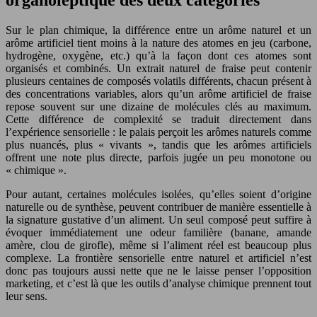
organoleptique des deux catégories
Sur le plan chimique, la différence entre un arôme naturel et un
arôme artificiel tient moins à la nature des atomes en jeu (carbone,
hydrogène, oxygène, etc.) qu’à la façon dont ces atomes sont
organisés et combinés. Un extrait naturel de fraise peut contenir
plusieurs centaines de composés volatils différents, chacun présent à
des concentrations variables, alors qu’un arôme artificiel de fraise
repose souvent sur une dizaine de molécules clés au maximum.
Cette différence de complexité se traduit directement dans
l’expérience sensorielle : le palais perçoit les arômes naturels comme
plus nuancés, plus « vivants », tandis que les arômes artificiels
offrent une note plus directe, parfois jugée un peu monotone ou
« chimique ».
Pour autant, certaines molécules isolées, qu’elles soient d’origine
naturelle ou de synthèse, peuvent contribuer de manière essentielle à
la signature gustative d’un aliment. Un seul composé peut suffire à
évoquer immédiatement une odeur familière (banane, amande
amère, clou de girofle), même si l’aliment réel est beaucoup plus
complexe. La frontière sensorielle entre naturel et artificiel n’est
donc pas toujours aussi nette que ne le laisse penser l’opposition
marketing, et c’est là que les outils d’analyse chimique prennent tout
leur sens.