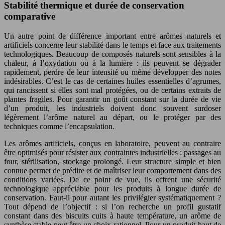
Stabilité thermique et durée de conservation
comparative
Un autre point de différence important entre arômes naturels et
artificiels concerne leur stabilité dans le temps et face aux traitements
technologiques. Beaucoup de composés naturels sont sensibles à la
chaleur, à l’oxydation ou à la lumière : ils peuvent se dégrader
rapidement, perdre de leur intensité ou même développer des notes
indésirables. C’est le cas de certaines huiles essentielles d’agrumes,
qui rancissent si elles sont mal protégées, ou de certains extraits de
plantes fragiles. Pour garantir un goût constant sur la durée de vie
d’un produit, les industriels doivent donc souvent surdoser
légèrement l’arôme naturel au départ, ou le protéger par des
techniques comme l’encapsulation.
Les arômes artificiels, conçus en laboratoire, peuvent au contraire
être optimisés pour résister aux contraintes industrielles : passages au
four, stérilisation, stockage prolongé. Leur structure simple et bien
connue permet de prédire et de maîtriser leur comportement dans des
conditions variées. De ce point de vue, ils offrent une sécurité
technologique appréciable pour les produits à longue durée de
conservation. Faut-il pour autant les privilégier systématiquement ?
Tout dépend de l’objectif : si l’on recherche un profil gustatif
constant dans des biscuits cuits à haute température, un arôme de
synthèse stable peut être un choix rationnel. Pour un produit haut de