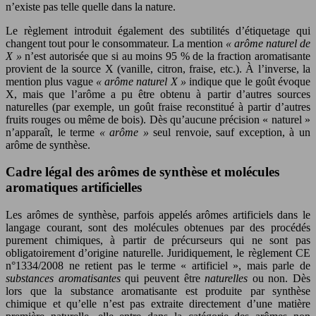
n’existe pas telle quelle dans la nature.
Le règlement introduit également des subtilités d’étiquetage qui
changent tout pour le consommateur. La mention
« arôme naturel de
X »
n’est autorisée que si au moins 95 % de la fraction aromatisante
provient de la source X (vanille, citron, fraise, etc.). À l’inverse, la
mention plus vague
« arôme naturel X »
indique que le goût évoque
X, mais que l’arôme a pu être obtenu à partir d’autres sources
naturelles (par exemple, un goût fraise reconstitué à partir d’autres
fruits rouges ou même de bois). Dès qu’aucune précision « naturel »
n’apparaît, le terme
« arôme »
seul renvoie, sauf exception, à un
arôme de synthèse.
Cadre légal des arômes de synthèse et molécules
aromatiques artificielles
Les arômes de synthèse, parfois appelés arômes artificiels dans le
langage courant, sont des molécules obtenues par des procédés
purement chimiques, à partir de précurseurs qui ne sont pas
obligatoirement d’origine naturelle. Juridiquement, le règlement CE
n°1334/2008 ne retient pas le terme « artificiel », mais parle de
substances aromatisantes
qui peuvent être
naturelles
ou non. Dès
lors que la substance aromatisante est produite par synthèse
chimique et qu’elle n’est pas extraite directement d’une matière