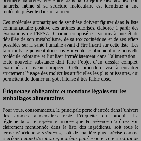
première naturelle, elle entre dans la catégorie des arômes non
naturels, même si sa structure moléculaire est identique à une
molécule présente dans un aliment.
Ces molécules aromatiques de synthèse doivent figurer dans la liste
communautaire positive des arômes autorisés, élaborée à partir des
évaluations de l’EFSA. Chaque composé est soumis à une étude
détaillée de son métabolisme, de sa toxicocinétique et de ses effets
possibles sur la santé humaine avant d’être inscrit sur cette liste. Les
fabricants ne peuvent donc pas « inventer » librement une nouvelle
molécule odorante et l’utiliser immédiatement dans l’alimentation :
toute nouvelle substance doit faire l’objet d’un dossier complet,
examiné au niveau européen. Cette procédure vise à encadrer
strictement l’usage des molécules artificielles les plus puissantes, qui
permettent de donner un goût intense à très faible dose.
Étiquetage obligatoire et mentions légales sur les
emballages alimentaires
Pour vous, consommateur, la principale porte d’entrée dans l’univers
des arômes alimentaires reste l’étiquette du produit. La
réglementation européenne impose que la présence d’arômes soit
clairement mentionnée dans la liste des ingrédients, soit sous le
terme générique
« arômes »
, soit de manière plus précise comme
« arôme naturel de citron »
,
« arôme fumé »
ou encore
« extrait de