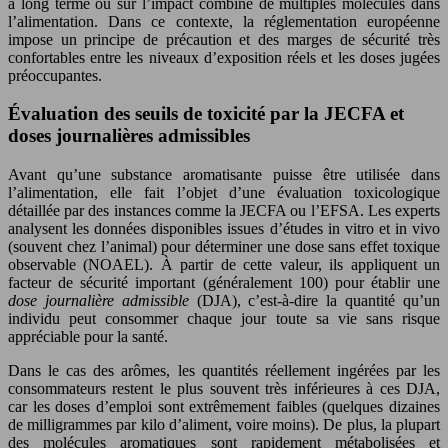
à long terme ou sur l’impact combiné de multiples molécules dans
l’alimentation. Dans ce contexte, la réglementation européenne
impose un principe de précaution et des marges de sécurité très
confortables entre les niveaux d’exposition réels et les doses jugées
préoccupantes.
Évaluation des seuils de toxicité par la JECFA et
doses journalières admissibles
Avant qu’une substance aromatisante puisse être utilisée dans
l’alimentation, elle fait l’objet d’une évaluation toxicologique
détaillée par des instances comme la JECFA ou l’EFSA. Les experts
analysent les données disponibles issues d’études in vitro et in vivo
(souvent chez l’animal) pour déterminer une dose sans effet toxique
observable (NOAEL). À partir de cette valeur, ils appliquent un
facteur de sécurité important (généralement 100) pour établir une
dose journalière admissible
(DJA), c’est-à-dire la quantité qu’un
individu peut consommer chaque jour toute sa vie sans risque
appréciable pour la santé.
Dans le cas des arômes, les quantités réellement ingérées par les
consommateurs restent le plus souvent très inférieures à ces DJA,
car les doses d’emploi sont extrêmement faibles (quelques dizaines
de milligrammes par kilo d’aliment, voire moins). De plus, la plupart
des molécules aromatiques sont rapidement métabolisées et