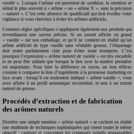
vanille »
. Lorsque l’arôme est purement de synthèse, la mention se
réduit le plus souvent à « arôme » ou « arôme X », sans la précision
« naturel ». C’est cette absence de qualificatif qui doit éveiller votre
vigilance si vous cherchez à éviter les arômes artificiels.
Certaines règles spécifiques s’appliquent également aux produits qui
revendiquent une saveur précise. Si un yaourt affiche en grand
« vanille » sur son emballage, et qu’il ne contient en réalité qu’un
arôme artificiel de type vanille sans véritable gousse, l’étiquetage
doit rester parfaitement clair pour éviter toute tromperie. C’est
pourquoi l’expression
« arôme naturel de vanille »
est très encadrée
et ne peut être utilisée que lorsque le lien avec la matière première
est majoritaire. Pour faire la différence en rayon, un bon réflexe
consiste à comparer la liste d’ingrédients à la promesse marketing en
face avant : lorsqu’il est seulement indiqué « arôme vanille », vous
avez affaire à un profil aromatique reconstitué, et non à un extrait
naturel de gousse.
Procédés d’extraction et de fabrication
des arômes naturels
Derrière une simple mention « arôme naturel » se cachent en réalité
une multitude de techniques sophistiquées qui visent toutes le même
objectif : capturer et concentrer les composés volatils responsables