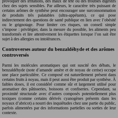
provoquer des irritations, des maux de tête ou des troubles digestifs
chez des sujets sensibles. Par ailleurs, le caractère très puissant de
certains arômes de synthèse peut encourager une surconsommation
de produits très palatables (ultra-appétants), ce qui pose
indirectement des questions de santé publique en lien avec l’obésité
ou le grignotage. Pour limiter ces risques, un conseil simple
s’impose : privilégier, dans la mesure du possible, les aliments peu
transformés et lire attentivement les étiquettes lorsque l’on sait être
sujet à des allergies ou intolérances.
Controverses autour du benzaldéhyde et des arômes
controversés
Parmi les molécules aromatiques qui ont suscité des débats, le
benzaldéhyde (note d’amande amère et de noyau de cerise) occupe
une place particulière. Ce composé est naturellement présent dans
certains fruits à noyau, mais il peut aussi être produit par synthèse. À
faibles doses, il est considéré comme sûr et largement utilisé pour
aromatiser des pâtisseries, boissons et confiseries. Cependant, sa
proximité structurale avec d’autres composés potentiellement plus
toxiques (comme certains dérivés cyanogènes présents dans les
noyaux d’abricot) a nourri des inquiétudes chez une partie du public,
parfois alimentées par des informations partielles ou sorties de leur
contexte.