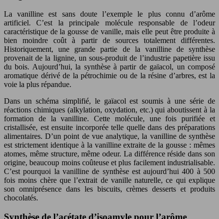
La vanilline est sans doute l’exemple le plus connu d’arôme
artificiel. C’est la principale molécule responsable de l’odeur
caractéristique de la gousse de vanille, mais elle peut être produite à
bien moindre coût à partir de sources totalement différentes.
Historiquement, une grande partie de la vanilline de synthèse
provenait de la lignine, un sous-produit de l’industrie papetière issu
du bois. Aujourd’hui, la synthèse à partir de gaïacol, un composé
aromatique dérivé de la pétrochimie ou de la résine d’arbres, est la
voie la plus répandue.
Dans un schéma simplifié, le gaïacol est soumis à une série de
réactions chimiques (alkylation, oxydation, etc.) qui aboutissent à la
formation de la vanilline. Cette molécule, une fois purifiée et
cristallisée, est ensuite incorporée telle quelle dans des préparations
alimentaires. D’un point de vue analytique, la vanilline de synthèse
est strictement identique à la vanilline extraite de la gousse : mêmes
atomes, même structure, même odeur. La différence réside dans son
origine, beaucoup moins coûteuse et plus facilement industrialisable.
C’est pourquoi la vanilline de synthèse est aujourd’hui 400 à 500
fois moins chère que l’extrait de vanille naturelle, ce qui explique
son omniprésence dans les biscuits, crèmes desserts et produits
chocolatés.
Synthèse de l’acétate d’isoamyle pour l’arôme