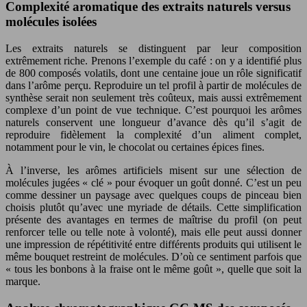
Complexité aromatique des extraits naturels versus
molécules isolées
Les extraits naturels se distinguent par leur composition
extrêmement riche. Prenons l’exemple du café : on y a identifié plus
de 800 composés volatils, dont une centaine joue un rôle significatif
dans l’arôme perçu. Reproduire un tel profil à partir de molécules de
synthèse serait non seulement très coûteux, mais aussi extrêmement
complexe d’un point de vue technique. C’est pourquoi les arômes
naturels conservent une longueur d’avance dès qu’il s’agit de
reproduire fidèlement la complexité d’un aliment complet,
notamment pour le vin, le chocolat ou certaines épices fines.
À l’inverse, les arômes artificiels misent sur une sélection de
molécules jugées « clé » pour évoquer un goût donné. C’est un peu
comme dessiner un paysage avec quelques coups de pinceau bien
choisis plutôt qu’avec une myriade de détails. Cette simplification
présente des avantages en termes de maîtrise du profil (on peut
renforcer telle ou telle note à volonté), mais elle peut aussi donner
une impression de répétitivité entre différents produits qui utilisent le
même bouquet restreint de molécules. D’où ce sentiment parfois que
« tous les bonbons à la fraise ont le même goût », quelle que soit la
marque.