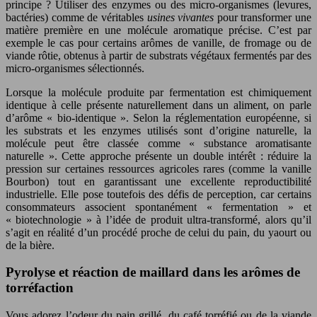
principe ? Utiliser des enzymes ou des micro-organismes (levures,
bactéries) comme de véritables
usines vivantes
pour transformer une
matière première en une molécule aromatique précise. C’est par
exemple le cas pour certains arômes de vanille, de fromage ou de
viande rôtie, obtenus à partir de substrats végétaux fermentés par des
micro-organismes sélectionnés.
Lorsque la molécule produite par fermentation est chimiquement
identique à celle présente naturellement dans un aliment, on parle
d’arôme « bio-identique ». Selon la réglementation européenne, si
les substrats et les enzymes utilisés sont d’origine naturelle, la
molécule peut être classée comme « substance aromatisante
naturelle ». Cette approche présente un double intérêt : réduire la
pression sur certaines ressources agricoles rares (comme la vanille
Bourbon) tout en garantissant une excellente reproductibilité
industrielle. Elle pose toutefois des défis de perception, car certains
consommateurs associent spontanément « fermentation » et
« biotechnologie » à l’idée de produit ultra-transformé, alors qu’il
s’agit en réalité d’un procédé proche de celui du pain, du yaourt ou
de la bière.
Pyrolyse et réaction de maillard dans les arômes de
torréfaction
Vous adorez l’odeur du pain grillé, du café torréfié ou de la viande