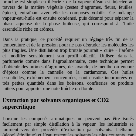
principe est simple en théorie : de la vapeur d’eau est injectée au
travers de la matière végétale (zestes d’agrumes, fleurs, feuilles,
épices), entraînant avec elle les composés volatils. Ce mélange
vapeur-eau-huile est ensuite condensé, puis décanté pour séparer la
phase aqueuse de la phase huileuse, qui correspond à l’huile
essentielle riche en arômes.
Dans la pratique, ce procédé requiert un réglage très fin de la
température et de la pression pour ne pas dégrader les molécules les
plus fragiles. Une distillation trop brutale pourrait « cuire » l’arôme
et modifier sensiblement son profil olfactif. Utilisée dans la
parfumerie comme dans l’agroalimentaire, cette technique permet
d’obtenir des arômes d’agrumes, de lavande, de menthe ou encore
d’épices comme la cannelle ou la cardamome. Ces huiles
essentielles, extrêmement concentrées, sont ensuite incorporées en
très petites quantités dans les boissons, confiseries ou produits
laitiers pour apporter une note fraîche ou florale.
Extraction par solvants organiques et CO2
supercritique
Lorsque les composés aromatiques ne peuvent pas être isolés
facilement par simple distillation à la vapeur, les industriels se
tournent vers des procédés d’extraction par solvants. L’éthanol
(alcool éthylique) et l’eau restent les solvants les plus courants, car