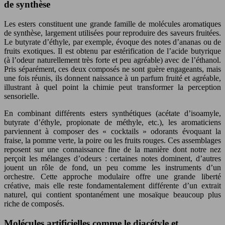
de synthèse
Les esters constituent une grande famille de molécules aromatiques
de synthèse, largement utilisées pour reproduire des saveurs fruitées.
Le butyrate d’éthyle, par exemple, évoque des notes d’ananas ou de
fruits exotiques. Il est obtenu par estérification de l’acide butyrique
(à l’odeur naturellement très forte et peu agréable) avec de l’éthanol.
Pris séparément, ces deux composés ne sont guère engageants, mais
une fois réunis, ils donnent naissance à un parfum fruité et agréable,
illustrant à quel point la chimie peut transformer la perception
sensorielle.
En combinant différents esters synthétiques (acétate d’isoamyle,
butyrate d’éthyle, propionate de méthyle, etc.), les aromaticiens
parviennent à composer des « cocktails » odorants évoquant la
fraise, la pomme verte, la poire ou les fruits rouges. Ces assemblages
reposent sur une connaissance fine de la manière dont notre nez
perçoit les mélanges d’odeurs : certaines notes dominent, d’autres
jouent un rôle de fond, un peu comme les instruments d’un
orchestre. Cette approche modulaire offre une grande liberté
créative, mais elle reste fondamentalement différente d’un extrait
naturel, qui contient spontanément une mosaïque beaucoup plus
riche de composés.
Molécules artificielles comme le diacétyle et