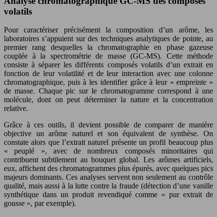
Analyse chromatographique GC-MS des composés
volatils
Pour caractériser précisément la composition d’un arôme, les
laboratoires s’appuient sur des techniques analytiques de pointe, au
premier rang desquelles la chromatographie en phase gazeuse
couplée à la spectrométrie de masse (GC-MS). Cette méthode
consiste à séparer les différents composés volatils d’un extrait en
fonction de leur volatilité et de leur interaction avec une colonne
chromatographique, puis à les identifier grâce à leur « empreinte »
de masse. Chaque pic sur le chromatogramme correspond à une
molécule, dont on peut déterminer la nature et la concentration
relative.
Grâce à ces outils, il devient possible de comparer de manière
objective un arôme naturel et son équivalent de synthèse. On
constate alors que l’extrait naturel présente un profil beaucoup plus
« peuplé », avec de nombreux composés minoritaires qui
contribuent subtilement au bouquet global. Les arômes artificiels,
eux, affichent des chromatogrammes plus épurés, avec quelques pics
majeurs dominants. Ces analyses servent non seulement au contrôle
qualité, mais aussi à la lutte contre la fraude (détection d’une vanille
synthétique dans un produit revendiqué comme « pur extrait de
gousse », par exemple).