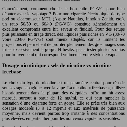
Concrètement, comment choisir le bon ratio PG/VG pour bien
débuter avec le vapotage ? Pour une cigarette électronique de type
pod ou clearomiseur MTL (Aspire Nautilus, Innokin Zenith, etc.),
un ratio 50/50 ou 60/40 (PG/VG) constitue généralement un
excellent compromis entre hit, saveur et fluidité. Pour des setups
plus puissants en tirage direct, des liquides plus riches en VG (30/70
voire 20/80 PG/VG) sont mieux adaptés, car ils limitent les
projections et permettent de profiter pleinement des gros nuages sans
irriter excessivement la gorge. N’hésitez pas à tester plusieurs ratios
pour trouver celui qui correspond vraiment à votre style de vape.
Dosage nicotinique : sels de nicotine vs nicotine
freebase
Le choix du type de nicotine est un paramètre central pour réussir
son sevrage tabagique avec la vape. La nicotine « freebase », utilisée
historiquement dans la plupart des e-liquides, offre un hit assez
marqué, surtout à partir de 12 mg/ml, ce qui peut rappeler la
sensation d’une cigarette forte en gorge. Elle se prête très bien aux
dosages modérés (3 à 12 mg/ml) et aux matériels de puissance
moyenne, mais devient parfois trop irritante à des concentrations
plus élevées, en particulier pour les nouveaux vapoteurs sensibles.