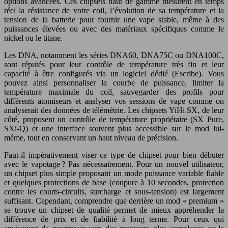
options avancées. Ces chipsets haut de gamme mesurent en temps
réel la résistance de votre coil, l’évolution de sa température et la
tension de la batterie pour fournir une vape stable, même à des
puissances élevées ou avec des matériaux spécifiques comme le
nickel ou le titane.
Les DNA, notamment les séries DNA60, DNA75C ou DNA100C,
sont réputés pour leur contrôle de température très fin et leur
capacité à être configurés via un logiciel dédié (Escribe). Vous
pouvez ainsi personnaliser la courbe de puissance, limiter la
température maximale du coil, sauvegarder des profils pour
différents atomiseurs et analyser vos sessions de vape comme on
analyserait des données de télémétrie. Les chipsets YiHi SX, de leur
côté, proposent un contrôle de température propriétaire (SX Pure,
SXi-Q) et une interface souvent plus accessible sur le mod lui-
même, tout en conservant un haut niveau de précision.
Faut-il impérativement viser ce type de chipset pour bien débuter
avec le vapotage ? Pas nécessairement. Pour un nouvel utilisateur,
un chipset plus simple proposant un mode puissance variable fiable
et quelques protections de base (coupure à 10 secondes, protection
contre les courts-circuits, surcharge et sous-tension) est largement
suffisant. Cependant, comprendre que derrière un mod « premium »
se trouve un chipset de qualité permet de mieux appréhender la
différence de prix et de fiabilité à long terme. Pour ceux qui