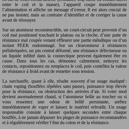
entre le coil et la masse), l’appareil coupe immédiatement
l’alimentation et affiche un message d’erreur. Il est alors crucial de
ne pas insister, mais au contraire d’identifier et de corriger la cause
avant de réessayer.
Sur un atomiseur reconstructible, un court-circuit peut provenir d’un
coil mal positionné touchant le plateau ou la cloche, d’une patte de
résistance mal coupée venant effleurer une partie métallique ou d’un
isolant PEEK endommagé. Sur un clearomiseur à résistances
préfabriquées, un pin central déformé, une résistance défectueuse ou
un liquide infiltré dans la connectique peuvent également être en
cause. Dans tous les cas, démontez calmement, nettoyez les
contacts, repositionnez ou remplacez le coil, puis contrôlez la valeur
de résistance à froid avant de remettre sous tension.
La surchauffe, quant à elle, résulte souvent d’un usage inadapté :
chain vaping (bouffées répétées sans pause), puissance trop élevée
pour la résistance, ou obstruction des arrivées d’air. Si votre mod
devient anormalement chaud, si l’atomiseur brûle au toucher ou si
vous ressentez une odeur de brûlé persistante, arrêtez
immédiatement de vaper et laissez le matériel refroidir. Un usage
responsable consiste à laisser quelques secondes entre chaque
bouffée, à ne jamais dépasser les plages de puissance recommandées
et à régulièrement vérifier l’état du coton et de la résistance.