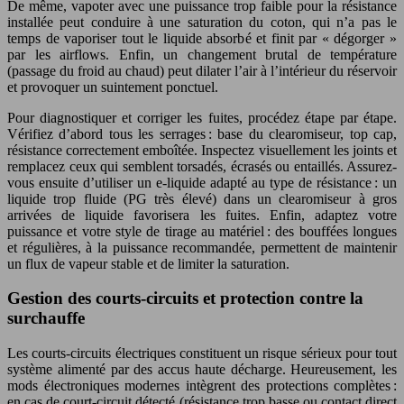
De même, vapoter avec une puissance trop faible pour la résistance
installée peut conduire à une saturation du coton, qui n’a pas le
temps de vaporiser tout le liquide absorbé et finit par « dégorger »
par les airflows. Enfin, un changement brutal de température
(passage du froid au chaud) peut dilater l’air à l’intérieur du réservoir
et provoquer un suintement ponctuel.
Pour diagnostiquer et corriger les fuites, procédez étape par étape.
Vérifiez d’abord tous les serrages : base du clearomiseur, top cap,
résistance correctement emboîtée. Inspectez visuellement les joints et
remplacez ceux qui semblent torsadés, écrasés ou entaillés. Assurez-
vous ensuite d’utiliser un e-liquide adapté au type de résistance : un
liquide trop fluide (PG très élevé) dans un clearomiseur à gros
arrivées de liquide favorisera les fuites. Enfin, adaptez votre
puissance et votre style de tirage au matériel : des bouffées longues
et régulières, à la puissance recommandée, permettent de maintenir
un flux de vapeur stable et de limiter la saturation.
Gestion des courts-circuits et protection contre la
surchauffe
Les courts-circuits électriques constituent un risque sérieux pour tout
système alimenté par des accus haute décharge. Heureusement, les
mods électroniques modernes intègrent des protections complètes :
en cas de court-circuit détecté (résistance trop basse ou contact direct