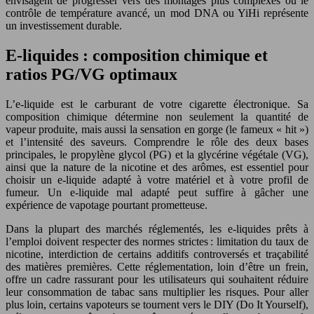
envisagent de progresser vers des montages plus complexes ou le
contrôle de température avancé, un mod DNA ou YiHi représente
un investissement durable.
E-liquides : composition chimique et
ratios PG/VG optimaux
L’e-liquide est le carburant de votre cigarette électronique. Sa
composition chimique détermine non seulement la quantité de
vapeur produite, mais aussi la sensation en gorge (le fameux « hit »)
et l’intensité des saveurs. Comprendre le rôle des deux bases
principales, le propylène glycol (PG) et la glycérine végétale (VG),
ainsi que la nature de la nicotine et des arômes, est essentiel pour
choisir un e-liquide adapté à votre matériel et à votre profil de
fumeur. Un e-liquide mal adapté peut suffire à gâcher une
expérience de vapotage pourtant prometteuse.
Dans la plupart des marchés réglementés, les e-liquides prêts à
l’emploi doivent respecter des normes strictes : limitation du taux de
nicotine, interdiction de certains additifs controversés et traçabilité
des matières premières. Cette réglementation, loin d’être un frein,
offre un cadre rassurant pour les utilisateurs qui souhaitent réduire
leur consommation de tabac sans multiplier les risques. Pour aller
plus loin, certains vapoteurs se tournent vers le DIY (Do It Yourself),