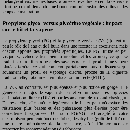
mélangeant eux-mêmes bases, arômes et éventuellement boosters de
nicotine, ce qui demande une bonne compréhension des ratios et des
temps de maturation.
Propylène glycol versus glycérine végétale : impact
sur le hit et la vapeur
Le propylène glycol (PG) et la glycérine végétale (VG) jouent un
peu le rôle de l’eau et de l’huile dans une recette : ils coexistent, mais
chacun apporte des propriétés spécifiques. Le PG, fluide et peu
visqueux, véhicule très bien la nicotine et les arômes, ce qui se
traduit par un hit marqué et des saveurs nettes. Il produit une vapeur
plutôt discrète, ce qui convient parfaitement aux utilisateurs qui
souhaitent un profil de vapotage discret, proche de la cigarette
traditionnelle, notamment en inhalation indirecte (MTL).
La VG, au contraire, est plus épaisse et plus douce en gorge. Elle
génère des nuages de vapeur denses et volumineux, très appréciés
en inhalation directe (DL) et par les amateurs de « cloud chasing ».
En revanche, elle atténue légèrement le hit et peut nécessiter des
résistances plus basses et des puissances plus élevées pour être
correctement vaporisée. Un ratio PG/VG mal adapté à votre
clearomiseur peut entraîner des fuites, des dry hits (goût de brûlé) ou
une usure prématurée de la résistance, d’où l’importance de
respecter les recommandations du fabricant.