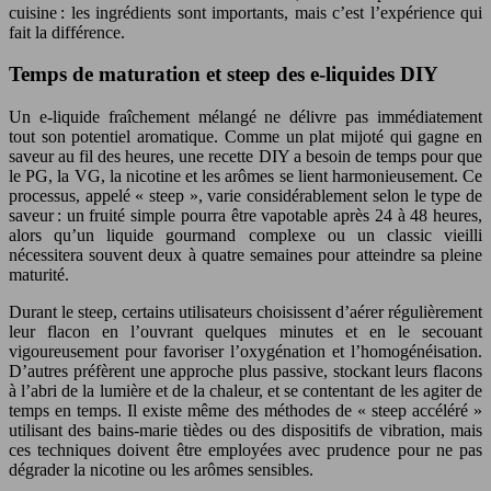
cuisine : les ingrédients sont importants, mais c’est l’expérience qui
fait la différence.
Temps de maturation et steep des e-liquides DIY
Un e-liquide fraîchement mélangé ne délivre pas immédiatement
tout son potentiel aromatique. Comme un plat mijoté qui gagne en
saveur au fil des heures, une recette DIY a besoin de temps pour que
le PG, la VG, la nicotine et les arômes se lient harmonieusement. Ce
processus, appelé « steep », varie considérablement selon le type de
saveur : un fruité simple pourra être vapotable après 24 à 48 heures,
alors qu’un liquide gourmand complexe ou un classic vieilli
nécessitera souvent deux à quatre semaines pour atteindre sa pleine
maturité.
Durant le steep, certains utilisateurs choisissent d’aérer régulièrement
leur flacon en l’ouvrant quelques minutes et en le secouant
vigoureusement pour favoriser l’oxygénation et l’homogénéisation.
D’autres préfèrent une approche plus passive, stockant leurs flacons
à l’abri de la lumière et de la chaleur, et se contentant de les agiter de
temps en temps. Il existe même des méthodes de « steep accéléré »
utilisant des bains-marie tièdes ou des dispositifs de vibration, mais
ces techniques doivent être employées avec prudence pour ne pas
dégrader la nicotine ou les arômes sensibles.