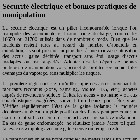
Sécurité électrique et bonnes pratiques de
manipulation
La sécurité électrique est un pilier incontournable lorsque l’on
manipule des accumulateurs Li-ion haute décharge, comme les
18650 ou 21700 utilisés dans de nombreux mods. Bien que les
incidents restent rares au regard du nombre d’appareils en
circulation, ils sont presque toujours liés à une mauvaise utilisation
des accus : gaine déchirée, transport sans étui, usage d’accus
inadaptés ou mal appariés. Adopter dès le départ de bonnes
pratiques de manipulation vous permet de profiter sereinement des
avantages du vapotage, sans multiplier les risques.
La première règle consiste à n’utiliser que des accus provenant de
fabricants reconnus (Sony, Samsung, Molicel, LG, etc.), achetés
auprès de revendeurs sérieux. Évitez les accus « no name » ou aux
caractéristiques exagérées, souvent trop beaux pour être vrais.
Vérifiez régulièrement l’état de la gaine isolante : la moindre
déchirure au niveau du pôle positif ou des flancs peut provoquer un
court-circuit si l’accu entre en contact avec une surface métallique.
En cas de gaine endommagée, ne réutilisez jamais l’accu tel quel :
faites-le re-wrapping avec une gaine neuve ou remplacez-le.
Le transport est un autre point critique : ne mettez jamais un accu en