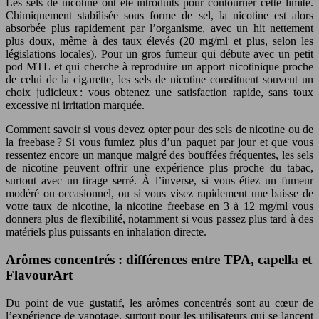
Les sels de nicotine ont été introduits pour contourner cette limite.
Chimiquement stabilisée sous forme de sel, la nicotine est alors
absorbée plus rapidement par l’organisme, avec un hit nettement
plus doux, même à des taux élevés (20 mg/ml et plus, selon les
législations locales). Pour un gros fumeur qui débute avec un petit
pod MTL et qui cherche à reproduire un apport nicotinique proche
de celui de la cigarette, les sels de nicotine constituent souvent un
choix judicieux : vous obtenez une satisfaction rapide, sans toux
excessive ni irritation marquée.
Comment savoir si vous devez opter pour des sels de nicotine ou de
la freebase ? Si vous fumiez plus d’un paquet par jour et que vous
ressentez encore un manque malgré des bouffées fréquentes, les sels
de nicotine peuvent offrir une expérience plus proche du tabac,
surtout avec un tirage serré. À l’inverse, si vous étiez un fumeur
modéré ou occasionnel, ou si vous visez rapidement une baisse de
votre taux de nicotine, la nicotine freebase en 3 à 12 mg/ml vous
donnera plus de flexibilité, notamment si vous passez plus tard à des
matériels plus puissants en inhalation directe.
Arômes concentrés : différences entre TPA, capella et
FlavourArt
Du point de vue gustatif, les arômes concentrés sont au cœur de
l’expérience de vapotage, surtout pour les utilisateurs qui se lancent