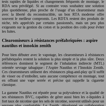
tests rapides de liquides et changements fréquents de montage, le
RDA sera privilégié. Si au contraire vous souhaitez une solution
plus quotidienne, plus proche de l’usage d’un clearomiseur mais
avec la liberté du reconstructible, un bon RTA moderne offre
souvent le meilleur compromis. Les RDTA restent des produits de
niche, très appréciés par certains passionnés, mais un peu plus
exigeants sur la gestion du coton et la position des coils pour éviter
les fuites.
Clearomiseurs à résistances préfabriquées : aspire
nautilus et innokin zenith
Pour bien débuter avec le vapotage, les clearomiseurs à résistances
préfabriquées restent la solution la plus simple et la plus sûre. Deux
références dominent le segment de l’inhalation indirecte (MTL)
orientée sevrage tabagique : l’Aspire Nautilus et l’Innokin Zenith.
Ces clearomiseurs utilisent des résistances plug-and-play qu’il suffit
de visser ou d’emboîter, sans aucune compétence en montage, tout
en offrant une vape serrée et précise qui rappelle la cigarette
classique.
La gamme Nautilus est réputée pour sa polyvalence et la qualité de
ses résistances BVC, capables de gérer aussi bien les e-liquides à
fort taux de nicotine que les sels de nicotine, souvent utilisés pour un
sevrage plus confortable. Le Zenith, développé en collaboration