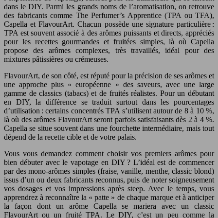
dans le DIY. Parmi les grands noms de l’aromatisation, on retrouve
des fabricants comme The Perfumer’s Apprentice (TPA ou TFA),
Capella et FlavourArt. Chacun possède une signature particulière :
TPA est souvent associé à des arômes puissants et directs, appréciés
pour les recettes gourmandes et fruitées simples, là où Capella
propose des arômes complexes, très travaillés, idéal pour des
mixtures pâtissières ou crémeuses.
FlavourArt, de son côté, est réputé pour la précision de ses arômes et
une approche plus « européenne » des saveurs, avec une large
gamme de classics (tabacs) et de fruités réalistes. Pour un débutant
en DIY, la différence se traduit surtout dans les pourcentages
d’utilisation : certains concentrés TPA s’utilisent autour de 8 à 10 %,
là où des arômes FlavourArt seront parfois satisfaisants dès 2 à 4 %.
Capella se situe souvent dans une fourchette intermédiaire, mais tout
dépend de la recette cible et de votre palais.
Vous vous demandez comment choisir vos premiers arômes pour
bien débuter avec le vapotage en DIY ? L’idéal est de commencer
par des mono-arômes simples (fraise, vanille, menthe, classic blond)
issus d’un ou deux fabricants reconnus, puis de noter soigneusement
vos dosages et vos impressions après steep. Avec le temps, vous
apprendrez à reconnaître la « patte » de chaque marque et à anticiper
la façon dont un arôme Capella se mariera avec un classic
FlavourArt ou un fruité TPA. Le DIY, c’est un peu comme la