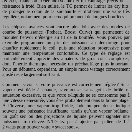
(Ni200, Titane ou Acier inoxydable) et un calibrage précis de la
résistance à froid. Bien utilisé, le TC permet de limiter les dry hits,
de protéger le coton de la surchauffe et d’obtenir une vape très
régulière, notamment pour ceux qui prennent de longues bouffées.
Les chipsets avancés vont encore plus loin avec des modes de
courbe de puissance (Preheat, Boost, Curve) qui permettent de
moduler l’envoi d’énergie au fil de la bouffée. Vous pouvez par
exemple programmer un pic de puissance au démarrage pour
chauffer rapidement le coil, puis une réduction progressive pour
maintenir une température confortable. Ce type de réglage est
particulièrement apprécié des amateurs de gros coils complexes,
dont l’inertie thermique nécessite un préchauffage plus important.
Pour un débutant, cependant, un simple mode wattage correctement
ajusté reste largement suffisant.
Comment savoir si votre puissance est correctement réglée ? Si la
vapeur est tiède à chaude, savoureuse, sans goût de brûlé ni
saturation excessive, et que votre e-liquide ne se consomme pas à
une vitesse démesurée, vous êtes probablement dans la bonne plage.
À l’inverse, une vapeur trop froide, fade ou peu dense indique
souvent une puissance insuffisante, tandis qu’une vapeur brûlante,
un goût sec ou des projections de liquide peuvent signaler une
puissance trop élevée. N’hésitez pas à ajuster par paliers de 1 à
2 watts pour trouver votre « sweet spot ».