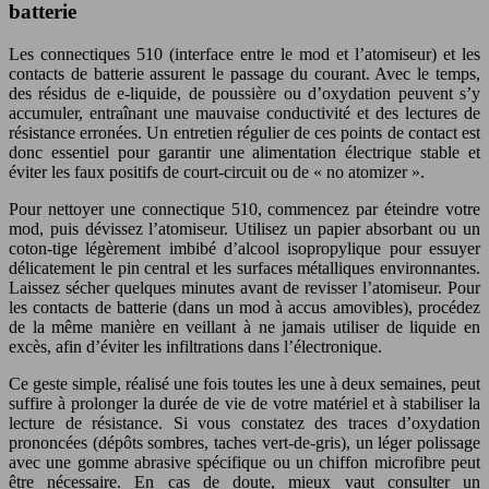
batterie
Les connectiques 510 (interface entre le mod et l’atomiseur) et les
contacts de batterie assurent le passage du courant. Avec le temps,
des résidus de e-liquide, de poussière ou d’oxydation peuvent s’y
accumuler, entraînant une mauvaise conductivité et des lectures de
résistance erronées. Un entretien régulier de ces points de contact est
donc essentiel pour garantir une alimentation électrique stable et
éviter les faux positifs de court-circuit ou de « no atomizer ».
Pour nettoyer une connectique 510, commencez par éteindre votre
mod, puis dévissez l’atomiseur. Utilisez un papier absorbant ou un
coton-tige légèrement imbibé d’alcool isopropylique pour essuyer
délicatement le pin central et les surfaces métalliques environnantes.
Laissez sécher quelques minutes avant de revisser l’atomiseur. Pour
les contacts de batterie (dans un mod à accus amovibles), procédez
de la même manière en veillant à ne jamais utiliser de liquide en
excès, afin d’éviter les infiltrations dans l’électronique.
Ce geste simple, réalisé une fois toutes les une à deux semaines, peut
suffire à prolonger la durée de vie de votre matériel et à stabiliser la
lecture de résistance. Si vous constatez des traces d’oxydation
prononcées (dépôts sombres, taches vert-de-gris), un léger polissage
avec une gomme abrasive spécifique ou un chiffon microfibre peut
être nécessaire. En cas de doute, mieux vaut consulter un