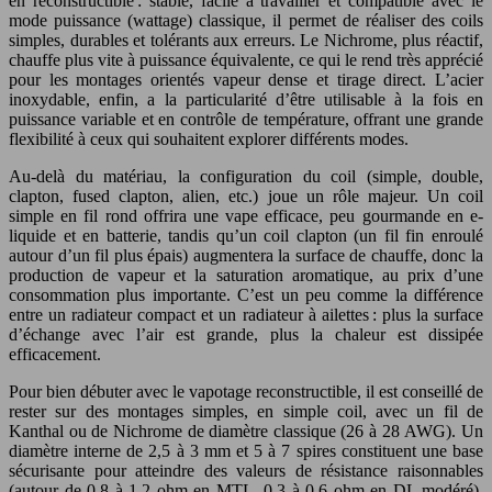
en reconstructible : stable, facile à travailler et compatible avec le
mode puissance (wattage) classique, il permet de réaliser des coils
simples, durables et tolérants aux erreurs. Le Nichrome, plus réactif,
chauffe plus vite à puissance équivalente, ce qui le rend très apprécié
pour les montages orientés vapeur dense et tirage direct. L’acier
inoxydable, enfin, a la particularité d’être utilisable à la fois en
puissance variable et en contrôle de température, offrant une grande
flexibilité à ceux qui souhaitent explorer différents modes.
Au-delà du matériau, la configuration du coil (simple, double,
clapton, fused clapton, alien, etc.) joue un rôle majeur. Un coil
simple en fil rond offrira une vape efficace, peu gourmande en e-
liquide et en batterie, tandis qu’un coil clapton (un fil fin enroulé
autour d’un fil plus épais) augmentera la surface de chauffe, donc la
production de vapeur et la saturation aromatique, au prix d’une
consommation plus importante. C’est un peu comme la différence
entre un radiateur compact et un radiateur à ailettes : plus la surface
d’échange avec l’air est grande, plus la chaleur est dissipée
efficacement.
Pour bien débuter avec le vapotage reconstructible, il est conseillé de
rester sur des montages simples, en simple coil, avec un fil de
Kanthal ou de Nichrome de diamètre classique (26 à 28 AWG). Un
diamètre interne de 2,5 à 3 mm et 5 à 7 spires constituent une base
sécurisante pour atteindre des valeurs de résistance raisonnables
(autour de 0,8 à 1,2 ohm en MTL, 0,3 à 0,6 ohm en DL modéré).