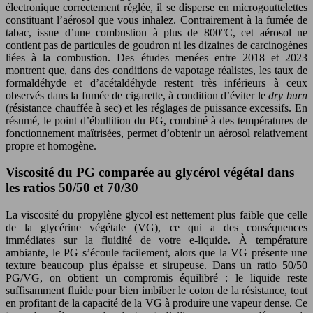
électronique correctement réglée, il se disperse en microgouttelettes
constituant l’aérosol que vous inhalez. Contrairement à la fumée de
tabac, issue d’une combustion à plus de 800°C, cet aérosol ne
contient pas de particules de goudron ni les dizaines de carcinogènes
liées à la combustion. Des études menées entre 2018 et 2023
montrent que, dans des conditions de vapotage réalistes, les taux de
formaldéhyde et d’acétaldéhyde restent très inférieurs à ceux
observés dans la fumée de cigarette, à condition d’éviter le
dry burn
(résistance chauffée à sec) et les réglages de puissance excessifs. En
résumé, le point d’ébullition du PG, combiné à des températures de
fonctionnement maîtrisées, permet d’obtenir un aérosol relativement
propre et homogène.
Viscosité du PG comparée au glycérol végétal dans
les ratios 50/50 et 70/30
La viscosité du propylène glycol est nettement plus faible que celle
de la glycérine végétale (VG), ce qui a des conséquences
immédiates sur la fluidité de votre e-liquide. À température
ambiante, le PG s’écoule facilement, alors que la VG présente une
texture beaucoup plus épaisse et sirupeuse. Dans un ratio 50/50
PG/VG, on obtient un compromis équilibré : le liquide reste
suffisamment fluide pour bien imbiber le coton de la résistance, tout
en profitant de la capacité de la VG à produire une vapeur dense. Ce