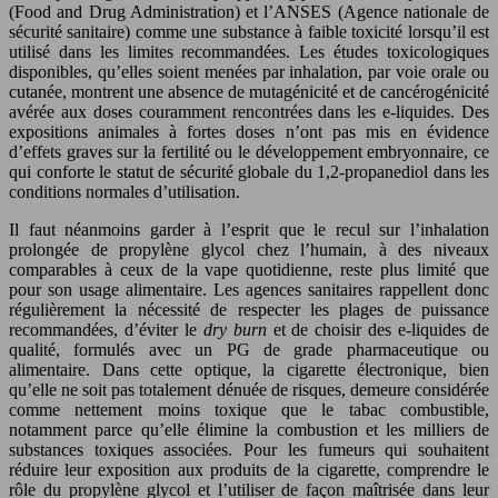
(Food and Drug Administration) et l’ANSES (Agence nationale de
sécurité sanitaire) comme une substance à faible toxicité lorsqu’il est
utilisé dans les limites recommandées. Les études toxicologiques
disponibles, qu’elles soient menées par inhalation, par voie orale ou
cutanée, montrent une absence de mutagénicité et de cancérogénicité
avérée aux doses couramment rencontrées dans les e-liquides. Des
expositions animales à fortes doses n’ont pas mis en évidence
d’effets graves sur la fertilité ou le développement embryonnaire, ce
qui conforte le statut de sécurité globale du 1,2-propanediol dans les
conditions normales d’utilisation.
Il faut néanmoins garder à l’esprit que le recul sur l’inhalation
prolongée de propylène glycol chez l’humain, à des niveaux
comparables à ceux de la vape quotidienne, reste plus limité que
pour son usage alimentaire. Les agences sanitaires rappellent donc
régulièrement la nécessité de respecter les plages de puissance
recommandées, d’éviter le
dry burn
et de choisir des e-liquides de
qualité, formulés avec un PG de grade pharmaceutique ou
alimentaire. Dans cette optique, la cigarette électronique, bien
qu’elle ne soit pas totalement dénuée de risques, demeure considérée
comme nettement moins toxique que le tabac combustible,
notamment parce qu’elle élimine la combustion et les milliers de
substances toxiques associées. Pour les fumeurs qui souhaitent
réduire leur exposition aux produits de la cigarette, comprendre le
rôle du propylène glycol et l’utiliser de façon maîtrisée dans leur