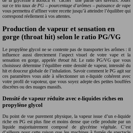
de la glycérine à adoucir et “cacher” une partie des saveurs. Jouer
sur ce trio
taux de PG – pourcentage d’arômes – puissance de vape
vous permettra d’affiner votre recette jusqu’à atteindre l’équilibre qui
correspond réellement à vos attentes.
Production de vapeur et sensation en
gorge (throat hit) selon le ratio PG/VG
Le propylène glycol ne se contente pas de transporter les arômes : il
influence aussi directement l’aspect visuel de votre vape et la
sensation en gorge, appelée
throat hit
. Le ratio PG/VG que vous
choisissez détermine l’équilibre entre densité de vapeur, intensité du
hit et douceur globale de l’inhalation. Savoir comment le PG agit sur
ces paramètres vous aide à sélectionner un e-liquide cohérent avec
votre profil de vapoteur, que vous soyez adepte des petites bouffées
discrètes ou des nuages massifs.
Densité de vapeur réduite avec e-liquides riches en
propylène glycol
Du point de vue purement physique, la vapeur issue d’un e-liquide
riche en PG est plus fine et moins dense que celle produite par un
liquide majoritairement composé de glycérine végétale. C’est
d’ailleurs pour cette raison que les machines à fumée de spectacle