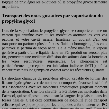
logique de privilégier les e-liquides où le propylène glycol demeure
majoritaire.
Transport des notes gustatives par vaporisation du
propylène glycol
Lors de la vaporisation, le propylène glycol se comporte comme un
vecteur qui entraîne avec lui les molécules aromatiques vers vos
papilles et votre cavité nasale. Imaginez un courant d’air qui
transporte un parfum : plus le flux est fluide et homogène, plus vous
percevez le parfum de façon nette. De la même manière, la vapeur
générée à partir d’un e-liquide riche en PG produit un aérosol plus
fin, permettant une meilleure diffusion des arômes dans la bouche et
les voies respiratoires supérieures. Ce phénomène est
particulièrement perceptible en inhalation indirecte (MTL), où la
vapeur reste plus longtemps en contact avec les récepteurs gustatifs.
La structure chimique du propylène glycol, capable de former des
liaisons hydrogène avec de nombreux composés, favorise la stabilité
des associations avec les molécules aromatiques jusqu’au moment
de la vaporisation. Une fois chauffé, le PG libère ces molécules dans
l’aérosol, qui se déposent ensuite sur la langue, le palais et dans les
fosses nasales. C’est cette combinaison de solubilité et de transport
efficace qui explique pourquoi les e-liquides à forte teneur en PG
sont souvent considérés comme des “boosters de saveur”. Pour les