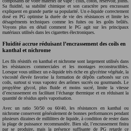
composants de votre matériel de vape : coils, coton, réservoir, joints.
Sa fluidité, sa stabilité chimique et son caractère peu encrassant
expliquent en grande partie sa popularité. Un e-liquide correctement
dosé en PG optimise la durée de vie des résistances et limite les
désagréments techniques comme les fuites ou les goûts brûlés.
Voyons plus en détail comment le PG agit sur les principaux
matériaux utilisés dans les cigarettes électroniques.
Fluidité accrue réduisant l’encrassement des coils en
kanthal et nichrome
Les fils résistifs en kanthal et nichrome sont largement utilisés dans
les résistances commerciales et les montages reconstructibles.
Lorsque vous utilisez un e-liquide très riche en glycérine végétale, la
viscosité élevée favorise la formation de dépôts carbonés sur ces
coils, surtout si vous vapotez des arômes sucrés ou gourmands. Le
propylène glycol, plus fluide et moins sucré, limite la vitesse
d’encrassement en facilitant l’échange thermique et en réduisant la
quantité de résidus après vaporisation.
Avec un ratio 50/50 ou 60/40, les résistances en kanthal ou
nichrome conservent généralement de bonnes performances pendant
plusieurs dizaines de millilitres de liquide, à condition de rester dans
la plage de puissance recommandée. Bien sûr, l’encrassement finira
par se produire, mais la présence suffisante de PG retarde ce