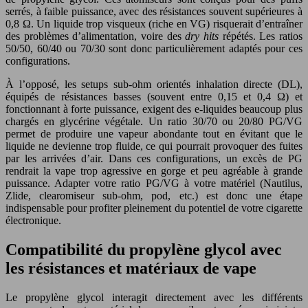
serrés, à faible puissance, avec des résistances souvent supérieures à
0,8 Ω. Un liquide trop visqueux (riche en VG) risquerait d’entraîner
des problèmes d’alimentation, voire des
dry hits
répétés. Les ratios
50/50, 60/40 ou 70/30 sont donc particulièrement adaptés pour ces
configurations.
À l’opposé, les setups sub-ohm orientés inhalation directe (DL),
équipés de résistances basses (souvent entre 0,15 et 0,4 Ω) et
fonctionnant à forte puissance, exigent des e-liquides beaucoup plus
chargés en glycérine végétale. Un ratio 30/70 ou 20/80 PG/VG
permet de produire une vapeur abondante tout en évitant que le
liquide ne devienne trop fluide, ce qui pourrait provoquer des fuites
par les arrivées d’air. Dans ces configurations, un excès de PG
rendrait la vape trop agressive en gorge et peu agréable à grande
puissance. Adapter votre ratio PG/VG à votre matériel (Nautilus,
Zlide, clearomiseur sub-ohm, pod, etc.) est donc une étape
indispensable pour profiter pleinement du potentiel de votre cigarette
électronique.
Compatibilité du propylène glycol avec
les résistances et matériaux de vape
Le propylène glycol interagit directement avec les différents