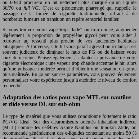
ou 60/40 procurera un hit nettement plus marqué qu’un liquide
30/70 ou
full VG
. C’est ce picotement pharyngé qui rappelle le
passage de la fumée de cigarette traditionnelle, offrant à de
nombreux fumeurs en transition un repère sensoriel familier.
Si vous trouvez votre vape trop “fade” ou trop douce, augmenter
légèrement la proportion de propylène glycol peut vous aider à
retrouver un ressenti plus proche de vos anciennes habitudes
tabagiques. À l’inverse, si le hit vous paraît agressif ou irritant, il est
souvent judicieux de diminuer le ratio de PG ou de baisser votre
taux de nicotine. Pensez également à adapter la puissance de votre
cigarette électronique : une vapeur trop chaude accentue le hit, alors
qu’une puissance modérée permet d’obtenir une sensation en gorge
plus maîtrisée. En jouant sur ces paramètres, vous pouvez réellement
personnaliser votre expérience jusqu’à atteindre le niveau de confort
recherché.
Adaptation des ratios pour vape MTL sur nautilus
et zlide versus DL sur sub-ohm
Le type de matériel que vous utilisez conditionne fortement le ratio
PG/VG idéal. Sur des clearomiseurs orientés inhalation indirecte
(MTL) comme les célèbres Aspire Nautilus ou Innokin Zlide, on
recommande généralement des e-liquides contenant au moins 50 %
de propylène glycol. Ces atomiseurs sont conçus pour des puffs