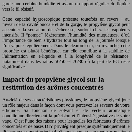
garde une certaine humidité et assure un apport régulier de liquide
vers le fil résistif.
Cette capacité hygroscopique présente toutefois un revers : au
niveau de la cavité buccale et de la gorge, le propylène glycol peut
accentuer la sensation de sécheresse, surtout chez les vapoteurs
intensifs. Il “pompe” légèrement l’humidité des muqueuses, d’où
l’importance de bien s’hydrater tout au long de la journée lorsque
l’on vapote régulièrement. Dans le clearomiseur, en revanche, cette
propriété est plutôt bénéfique, car elle contribue à la stabilité de
l’alimentation en e-liquide et à la longévité de la résistance,
notamment dans les ratios 50/50 et 70/30 où la part de PG reste
significative.
Impact du propylène glycol sur la
restitution des arômes concentrés
Au-delà de ses caractéristiques physiques, le propylène glycol joue
un rôle majeur dans la façon dont vous percevez les saveurs de votre
e-liquide. Sa fonction de solvant et de vecteur aromatique
conditionne directement la précision et l’intensité gustative de votre
vape. C’est l’une des raisons pour lesquelles les fabricants d’arômes
concentrés et de bases DIY privilégient presque systématiquement le
PG comme support principal. Si vous cherchez un rendu aromatique