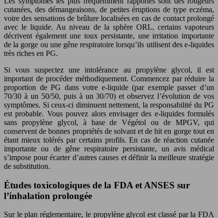
Les symptômes les plus fréquemment rapportés sont des rougeurs
cutanées, des démangeaisons, de petites éruptions de type eczéma,
voire des sensations de brûlure localisées en cas de contact prolongé
avec le liquide. Au niveau de la sphère ORL, certains vapoteurs
décrivent également une toux persistante, une irritation importante
de la gorge ou une gêne respiratoire lorsqu’ils utilisent des e-liquides
très riches en PG.
Si vous suspectez une intolérance au propylène glycol, il est
important de procéder méthodiquement. Commencez par réduire la
proportion de PG dans votre e-liquide (par exemple passer d’un
70/30 à un 50/50, puis à un 30/70) et observez l’évolution de vos
symptômes. Si ceux-ci diminuent nettement, la responsabilité du PG
est probable. Vous pouvez alors envisager des e-liquides formulés
sans propylène glycol, à base de Végétol ou de MPGV, qui
conservent de bonnes propriétés de solvant et de hit en gorge tout en
étant mieux tolérés par certains profils. En cas de réaction cutanée
importante ou de gêne respiratoire persistante, un avis médical
s’impose pour écarter d’autres causes et définir la meilleure stratégie
de substitution.
Études toxicologiques de la FDA et ANSES sur
l’inhalation prolongée
Sur le plan réglementaire, le propylène glycol est classé par la FDA