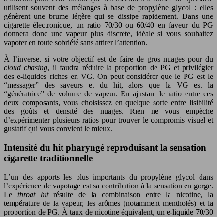
utilisent souvent des mélanges à base de propylène glycol : elles
génèrent une brume légère qui se dissipe rapidement. Dans une
cigarette électronique, un ratio 70/30 ou 60/40 en faveur du PG
donnera donc une vapeur plus discrète, idéale si vous souhaitez
vapoter en toute sobriété sans attirer l’attention.
À l’inverse, si votre objectif est de faire de gros nuages pour du
cloud chasing
, il faudra réduire la proportion de PG et privilégier
des e-liquides riches en VG. On peut considérer que le PG est le
“messager” des saveurs et du hit, alors que la VG est la
“génératrice” de volume de vapeur. En ajustant le ratio entre ces
deux composants, vous choisissez en quelque sorte entre lisibilité
des goûts et densité des nuages. Rien ne vous empêche
d’expérimenter plusieurs ratios pour trouver le compromis visuel et
gustatif qui vous convient le mieux.
Intensité du hit pharyngé reproduisant la sensation
cigarette traditionnelle
L’un des apports les plus importants du propylène glycol dans
l’expérience de vapotage est sa contribution à la sensation en gorge.
Le
throat hit
résulte de la combinaison entre la nicotine, la
température de la vapeur, les arômes (notamment mentholés) et la
proportion de PG. À taux de nicotine équivalent, un e-liquide 70/30