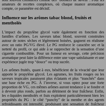
amateurs de recettes complexes, où chaque nuance aromatique
compte, ce paramètre est décisif.
Influence sur les arômes tabac blond, fruités et
mentholés
L’impact du propylène glycol varie également en fonction des
familles d’arômes. Les saveurs tabac blond, souvent construites
autour de notes sèches et légèrement boisées, gagnent en réalisme
avec un ratio PG/VG élevé. Le PG renforce le caractère sec et la
netteté du profil, ce qui aide à se rapprocher de la sensation d’une
cigarette combustible. Pour un fumeur en sevrage, cette précision
aromatique peut faire la différence entre une vape satisfaisante et une
expérience jugée trop “douce” ou trop sucrée.
Les arômes fruités, quant à eux, bénéficient de la vivacité que leur
apporte le propylène glycol. Les agrumes, les fruits rouges ou les
saveurs tropicales paraissent plus éclatants et plus “tranchés” dans
une base riche en PG. À l’inverse, si vous optez pour une forte
proportion de VG, ces mêmes arômes auront tendance à se fondre et
à devenir plus ronds, parfois au détriment de leur fraîcheur. Enfin,
les e-liquides mentholés et frais exploitent particulièrement bien les
propriétés du PG : le côté “punchy” de la menthe et des agents
refroidissants est intensifié, produisant une sensation de fraîcheur