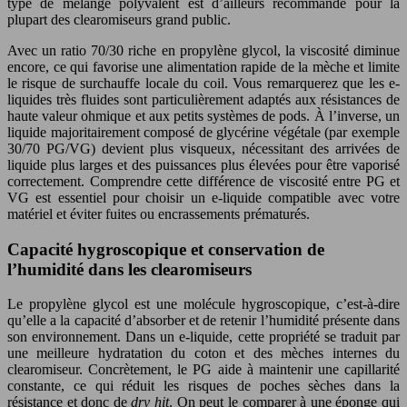
type de mélange polyvalent est d’ailleurs recommandé pour la
plupart des clearomiseurs grand public.
Avec un ratio 70/30 riche en propylène glycol, la viscosité diminue
encore, ce qui favorise une alimentation rapide de la mèche et limite
le risque de surchauffe locale du coil. Vous remarquerez que les e-
liquides très fluides sont particulièrement adaptés aux résistances de
haute valeur ohmique et aux petits systèmes de pods. À l’inverse, un
liquide majoritairement composé de glycérine végétale (par exemple
30/70 PG/VG) devient plus visqueux, nécessitant des arrivées de
liquide plus larges et des puissances plus élevées pour être vaporisé
correctement. Comprendre cette différence de viscosité entre PG et
VG est essentiel pour choisir un e-liquide compatible avec votre
matériel et éviter fuites ou encrassements prématurés.
Capacité hygroscopique et conservation de
l’humidité dans les clearomiseurs
Le propylène glycol est une molécule hygroscopique, c’est-à-dire
qu’elle a la capacité d’absorber et de retenir l’humidité présente dans
son environnement. Dans un e-liquide, cette propriété se traduit par
une meilleure hydratation du coton et des mèches internes du
clearomiseur. Concrètement, le PG aide à maintenir une capillarité
constante, ce qui réduit les risques de poches sèches dans la
résistance et donc de
dry hit
. On peut le comparer à une éponge qui