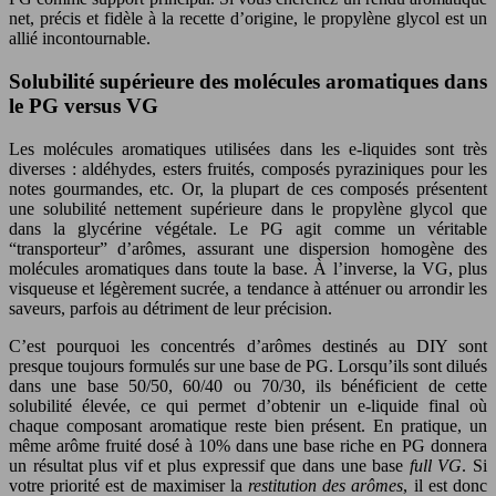
net, précis et fidèle à la recette d’origine, le propylène glycol est un
allié incontournable.
Solubilité supérieure des molécules aromatiques dans
le PG versus VG
Les molécules aromatiques utilisées dans les e-liquides sont très
diverses : aldéhydes, esters fruités, composés pyraziniques pour les
notes gourmandes, etc. Or, la plupart de ces composés présentent
une solubilité nettement supérieure dans le propylène glycol que
dans la glycérine végétale. Le PG agit comme un véritable
“transporteur” d’arômes, assurant une dispersion homogène des
molécules aromatiques dans toute la base. À l’inverse, la VG, plus
visqueuse et légèrement sucrée, a tendance à atténuer ou arrondir les
saveurs, parfois au détriment de leur précision.
C’est pourquoi les concentrés d’arômes destinés au DIY sont
presque toujours formulés sur une base de PG. Lorsqu’ils sont dilués
dans une base 50/50, 60/40 ou 70/30, ils bénéficient de cette
solubilité élevée, ce qui permet d’obtenir un e-liquide final où
chaque composant aromatique reste bien présent. En pratique, un
même arôme fruité dosé à 10% dans une base riche en PG donnera
un résultat plus vif et plus expressif que dans une base
full VG
. Si
votre priorité est de maximiser la
restitution des arômes
, il est donc