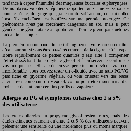
tendance à capter l’humidité des muqueuses buccales et pharyngées.
De nombreux vapoteurs réguliers rapportent ainsi une sensation de
bouche sèche, de gorge qui gratte ou de soif accrue, en particulier
lorsqu’ils enchaînent les bouffées sur une période prolongée. Ce
phénomène n’est pas forcément dangereux en soi, mais il peut
générer une gêne notable au quotidien si l’on ne prend pas quelques
précautions simples.
La première recommandation est d’augmenter votre consommation
d’eau, surtout si vous êtes passé récemment de la cigarette à la vape.
Boire régulièrement de petites quantités d’eau aide à compenser
l’effet desséchant du propylène glycol et à préserver le confort de
vos muqueuses. Si la sécheresse persiste ou devient vraiment
inconfortable, vous pouvez tester un e-liquide avec un ratio PG/VG
plus riche en glycérine végétale, ou vous orienter vers des bases
alternatives contenant du Végétol, connu pour être moins irritant et
moins asséchant pour certains profils de vapoteurs.
Allergie au PG et symptômes cutanés chez 2 à 5%
des utilisateurs
Les vraies allergies au propylène glycol restent rares, mais des
études cliniques estiment qu’entre 2 et 5 % des utilisateurs peuvent
présenter une sensibilité ou une intolérance plus ou moins marquée.