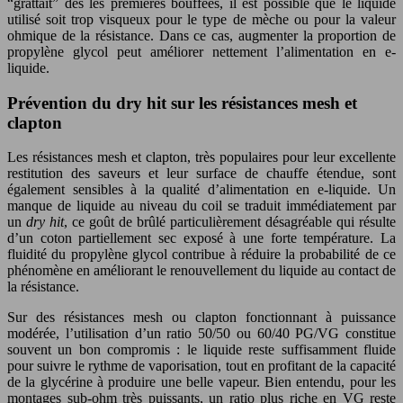
“grattait” dès les premières bouffées, il est possible que le liquide
utilisé soit trop visqueux pour le type de mèche ou pour la valeur
ohmique de la résistance. Dans ce cas, augmenter la proportion de
propylène glycol peut améliorer nettement l’alimentation en e-
liquide.
Prévention du dry hit sur les résistances mesh et
clapton
Les résistances mesh et clapton, très populaires pour leur excellente
restitution des saveurs et leur surface de chauffe étendue, sont
également sensibles à la qualité d’alimentation en e-liquide. Un
manque de liquide au niveau du coil se traduit immédiatement par
un
dry hit
, ce goût de brûlé particulièrement désagréable qui résulte
d’un coton partiellement sec exposé à une forte température. La
fluidité du propylène glycol contribue à réduire la probabilité de ce
phénomène en améliorant le renouvellement du liquide au contact de
la résistance.
Sur des résistances mesh ou clapton fonctionnant à puissance
modérée, l’utilisation d’un ratio 50/50 ou 60/40 PG/VG constitue
souvent un bon compromis : le liquide reste suffisamment fluide
pour suivre le rythme de vaporisation, tout en profitant de la capacité
de la glycérine à produire une belle vapeur. Bien entendu, pour les
montages sub-ohm très puissants, un ratio plus riche en VG reste