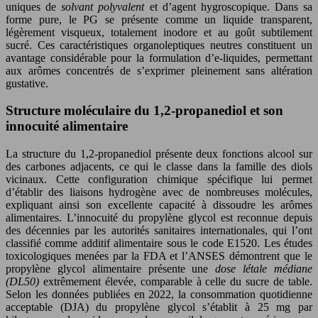
uniques de
solvant polyvalent
et d’agent hygroscopique. Dans sa
forme pure, le PG se présente comme un liquide transparent,
légèrement visqueux, totalement inodore et au goût subtilement
sucré. Ces caractéristiques organoleptiques neutres constituent un
avantage considérable pour la formulation d’e-liquides, permettant
aux arômes concentrés de s’exprimer pleinement sans altération
gustative.
Structure moléculaire du 1,2-propanediol et son
innocuité alimentaire
La structure du 1,2-propanediol présente deux fonctions alcool sur
des carbones adjacents, ce qui le classe dans la famille des diols
vicinaux. Cette configuration chimique spécifique lui permet
d’établir des liaisons hydrogène avec de nombreuses molécules,
expliquant ainsi son excellente capacité à dissoudre les arômes
alimentaires. L’innocuité du propylène glycol est reconnue depuis
des décennies par les autorités sanitaires internationales, qui l’ont
classifié comme additif alimentaire sous le code E1520. Les études
toxicologiques menées par la FDA et l’ANSES démontrent que le
propylène glycol alimentaire présente une
dose létale médiane
(DL50)
extrêmement élevée, comparable à celle du sucre de table.
Selon les données publiées en 2022, la consommation quotidienne
acceptable (DJA) du propylène glycol s’établit à 25 mg par