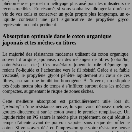
phénomène et permet un nettoyage plus aisé pour les utilisateurs de
reconstructibles. En résumé, si vous souhaitez allonger la durée de
vie de vos coils et conserver un goût propre plus longtemps, un e-
liquide contenant une part significative de propylène glycol
représente un choix pertinent.
Absorption optimale dans le coton organique
japonais et les mèches en fibres
La majorité des résistances modernes utilisent du coton organique,
souvent d’origine japonaise, ou des mélanges de fibres (coton/lin,
coton/viscose, etc.). Ces matériaux jouent le rôle d’éponge qui
retient l’e-liquide et l’achemine vers le fil résistif. Grâce à sa faible
viscosité, le propylène glycol pénètre rapidement au cœur de ces
fibres, assurant une imbibition homogène. À l’inverse, un e-liquide
très épais mettra plus de temps à s’infiltrer, surtout dans les mèches
compactes, augmentant le risque de zones sèches.
Cette meilleure absorption est particulièrement utile lors du
“
priming
” d’une résistance neuve, lorsque vous déposez quelques
gouttes directement sur le coton avant le premier remplissage. Un
liquide riche en PG sature la mèche plus rapidement, ce qui réduit le
temps d’attente avant de pouvoir vapoter sans risque de brûler le
coton. Si vous avez déjà eu l’impression que votre résistance neuve