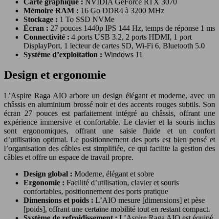
Carte graphique :
NVIDIA GeForce RTX 3070
Mémoire RAM :
16 Go DDR4 à 3200 MHz
Stockage :
1 To SSD NVMe
Écran :
27 pouces 1440p IPS 144 Hz, temps de réponse 1 ms
Connectivité :
4 ports USB 3.2, 2 ports HDMI, 1 port
DisplayPort, 1 lecteur de cartes SD, Wi-Fi 6, Bluetooth 5.0
Système d’exploitation :
Windows 11
Design et ergonomie
L’Aspire Raga AIO arbore un design élégant et moderne, avec un
châssis en aluminium brossé noir et des accents rouges subtils. Son
écran 27 pouces est parfaitement intégré au châssis, offrant une
expérience immersive et confortable. Le clavier et la souris inclus
sont ergonomiques, offrant une saisie fluide et un confort
d’utilisation optimal. Le positionnement des ports est bien pensé et
l’organisation des câbles est simplifiée, ce qui facilite la gestion des
câbles et offre un espace de travail propre.
Design global :
Moderne, élégant et sobre
Ergonomie :
Facilité d’utilisation, clavier et souris
confortables, positionnement des ports pratique
Dimensions et poids :
L’AIO mesure [dimensions] et pèse
[poids], offrant une certaine mobilité tout en restant compact.
Système de refroidissement :
L’Aspire Raga AIO est équipé