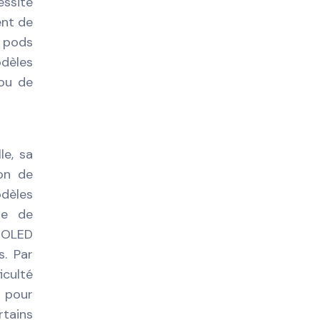
essite
ent de
s pods
odèles
 ou de
le, sa
ion de
odèles
me de
n OLED
s. Par
iculté
s pour
rtains