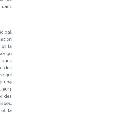
c sans
cipal,
sation
 et la
 conçu
miques
ue des
ce qui
ns une
uleurs
er des
isées,
 et la