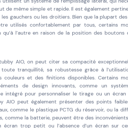
s utilisent un système de remplissage latéral, qui néc
tout de même simple et rapide. Il est également pertin
 les gauchers ou les droitiers. Bien que la plupart de
re utilisés confortablement par tous, certains m
 qu’à l’autre en raison de la position des boutons
tubby AIO, on peut citer sa compacité exceptionnel
oute tranquillité, sa robustesse grâce à l’utilisat
s couleurs et des finitions disponibles. Certains m
léments de design innovants, comme un systè
ble intégré pour personnaliser le tirage ou un écra
by AIO peut également présenter des points faible
iaux, comme le plastique PCTG du réservoir, ou la diff
s, comme la batterie, peuvent être des inconvénient
un écran trop petit ou l’absence d’un écran sur ce