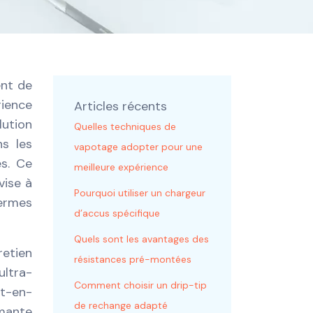
ent de
rience
Articles récents
ution
Quelles techniques de
s les
vapotage adopter pour une
es. Ce
meilleure expérience
vise à
Pourquoi utiliser un chargeur
termes
d’accus spécifique
Quels sont les avantages des
retien
résistances pré-montées
ltra-
Comment choisir un drip-tip
ut-en-
de rechange adapté
rmante