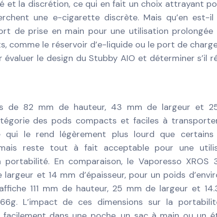
 et la discrétion, ce qui en fait un choix attrayant po
chent une e-cigarette discrète. Mais qu’en est-il
fort de prise en main pour une utilisation prolongée
ts, comme le réservoir d’e-liquide ou le port de char
 évaluer le design du Stubby AIO et déterminer s’il 
ons de 82 mm de hauteur, 43 mm de largeur et 
catégorie des pods compacts et faciles à transporte
e qui le rend légèrement plus lourd que certains
mais reste tout à fait acceptable pour une utili
portabilité. En comparaison, le Vaporesso XROS 3
largeur et 14 mm d’épaisseur, pour un poids d’envi
affiche 111 mm de hauteur, 25 mm de largeur et 1
66g. L’impact de ces dimensions sur la portabili
sse facilement dans une poche, un sac à main ou un é