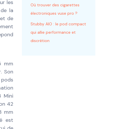
ur les
Où trouver des cigarettes
 de la
électroniques vuse pro ?
 et de
Stubby AIO : le pod compact
gement
qui allie performance et
répond
discrétion
25 mm
r. Son
 pods
sation
 Mini
ron 42
4.3 mm
té est
tui de