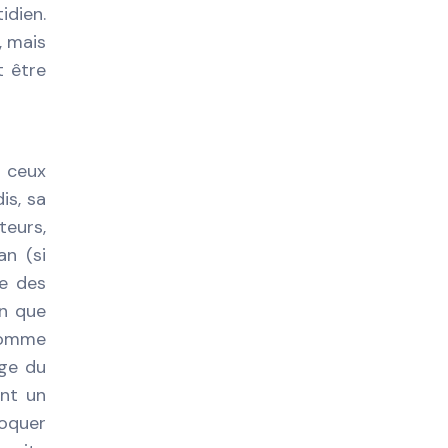
idien.
, mais
t être
r ceux
is, sa
teurs,
an (si
le des
en que
 comme
age du
ent un
voquer