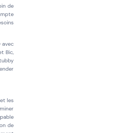
oin de
compte
esoins
O avec
t Bic,
Stubby
hender
et les
rminer
apable
ion de