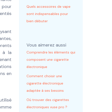
t pour
Quels accessoires de vape
mentés
sont indispensables pour
bien débuter
lysant
antes,
Vous aimerez aussi
érents
 à la
Comprendre les éléments qui
tenant
composent une cigarette
ations
électronique
ins en
Comment choisir une
cigarette électronique
adaptée à ses besoins
tilisé
Où trouver des cigarettes
 comme
électroniques vuse pro ?