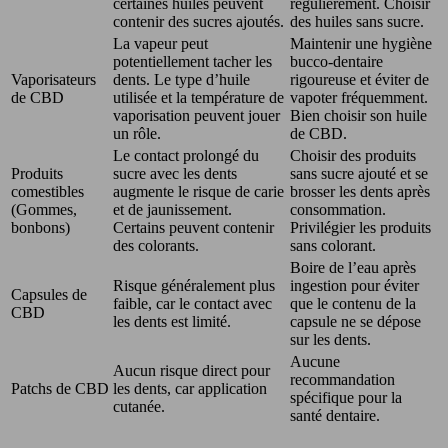
certaines huiles peuvent
régulièrement. Choisir
contenir des sucres ajoutés.
des huiles sans sucre.
La vapeur peut
Maintenir une hygiène
potentiellement tacher les
bucco-dentaire
Vaporisateurs
dents. Le type d’huile
rigoureuse et éviter de
de CBD
utilisée et la température de
vapoter fréquemment.
vaporisation peuvent jouer
Bien choisir son huile
un rôle.
de CBD.
Le contact prolongé du
Choisir des produits
Produits
sucre avec les dents
sans sucre ajouté et se
comestibles
augmente le risque de carie
brosser les dents après
(Gommes,
et de jaunissement.
consommation.
bonbons)
Certains peuvent contenir
Privilégier les produits
des colorants.
sans colorant.
Boire de l’eau après
Risque généralement plus
ingestion pour éviter
Capsules de
faible, car le contact avec
que le contenu de la
CBD
les dents est limité.
capsule ne se dépose
sur les dents.
Aucune
Aucun risque direct pour
recommandation
Patchs de CBD
les dents, car application
spécifique pour la
cutanée.
santé dentaire.