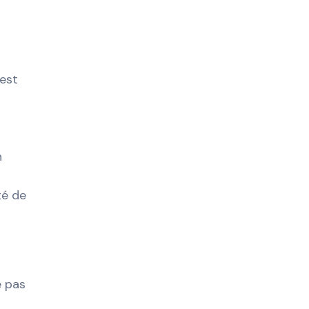
 est
n
té de
e pas