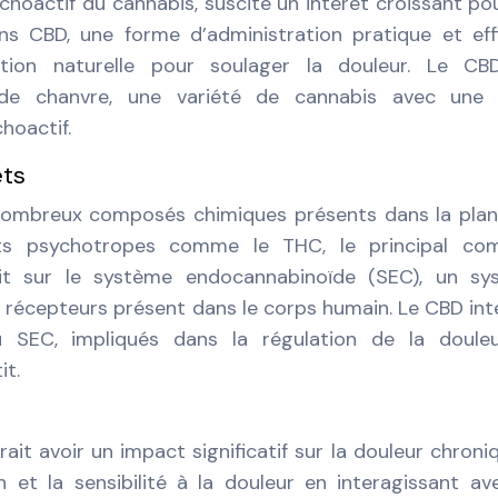
hoactif du cannabis, suscite un intérêt croissant po
ns CBD, une forme d’administration pratique et eff
ion naturelle pour soulager la douleur. Le CB
de chanvre, une variété de cannabis avec une f
hoactif.
ets
 nombreux composés chimiques présents dans la pla
ets psychotropes comme le THC, le principal co
it sur le système endocannabinoïde (SEC), un sy
récepteurs présent dans le corps humain. Le CBD int
SEC, impliqués dans la régulation de la douleu
it.
it avoir un impact significatif sur la douleur chroni
on et la sensibilité à la douleur en interagissant av