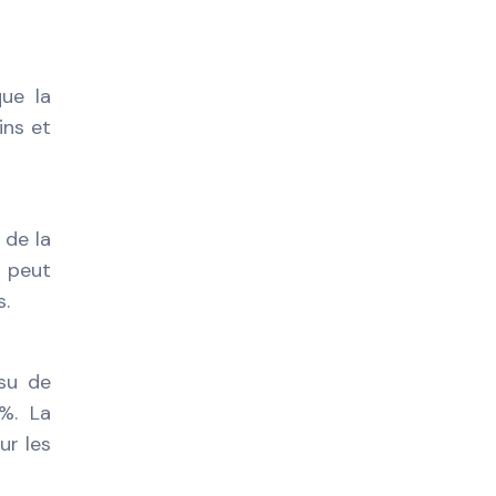
ue la
ins et
 de la
D peut
s.
ssu de
%. La
ur les