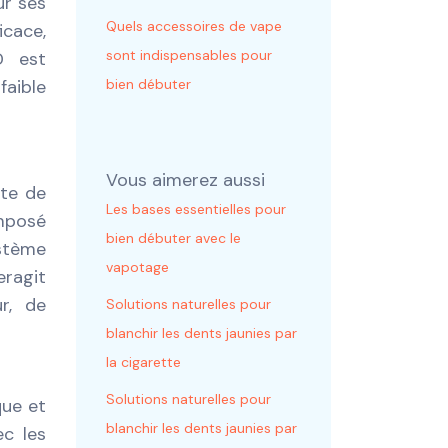
ur ses
Quels accessoires de vape
icace,
sont indispensables pour
D est
bien débuter
aible
Vous aimerez aussi
nte de
Les bases essentielles pour
mposé
bien débuter avec le
stème
vapotage
eragit
r, de
Solutions naturelles pour
blanchir les dents jaunies par
la cigarette
Solutions naturelles pour
que et
blanchir les dents jaunies par
ec les