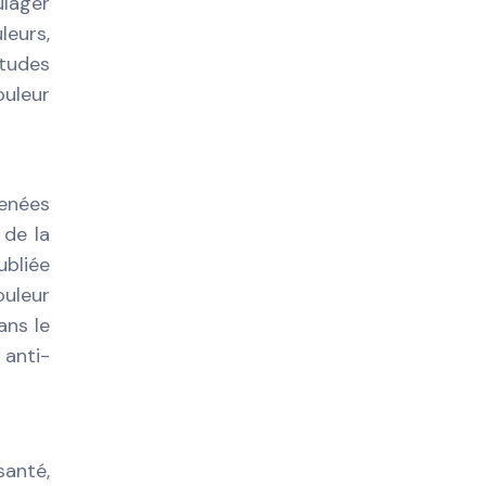
ulager
leurs,
études
ouleur
menées
 de la
ubliée
ouleur
ans le
 anti-
santé,