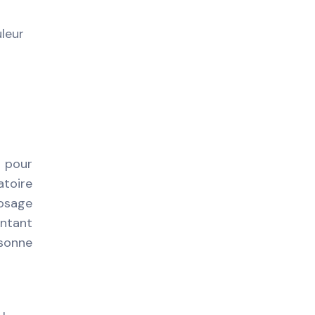
leur
z pour
atoire
dosage
ntant
rsonne