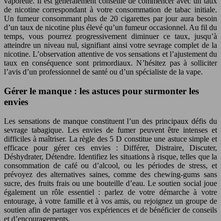
vaporette. Il est généralement conseillé de commencer avec un taux
de nicotine correspondant à votre consommation de tabac initiale.
Un fumeur consommant plus de 20 cigarettes par jour aura besoin
d’un taux de nicotine plus élevé qu’un fumeur occasionnel. Au fil du
temps, vous pourrez progressivement diminuer ce taux, jusqu’à
atteindre un niveau nul, signifiant ainsi votre sevrage complet de la
nicotine. L’observation attentive de vos sensations et l’ajustement du
taux en conséquence sont primordiaux. N’hésitez pas à solliciter
l’avis d’un professionnel de santé ou d’un spécialiste de la vape.
Gérer le manque : les astuces pour surmonter les
envies
Les sensations de manque constituent l’un des principaux défis du
sevrage tabagique. Les envies de fumer peuvent être intenses et
difficiles à maîtriser. La règle des 5 D constitue une astuce simple et
efficace pour gérer ces envies : Différer, Distraire, Discuter,
Déshydrater, Détendre. Identifiez les situations à risque, telles que la
consommation de café ou d’alcool, ou les périodes de stress, et
prévoyez des alternatives saines, comme des chewing-gums sans
sucre, des fruits frais ou une bouteille d’eau. Le soutien social joue
également un rôle essentiel : parlez de votre démarche à votre
entourage, à votre famille et à vos amis, ou rejoignez un groupe de
soutien afin de partager vos expériences et de bénéficier de conseils
et d’encouragements.