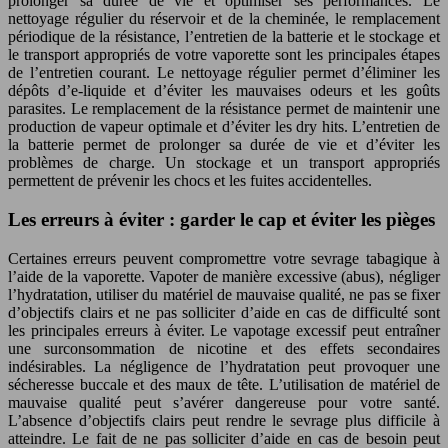
prolonger sa durée de vie et optimiser ses performances. Le
nettoyage régulier du réservoir et de la cheminée, le remplacement
périodique de la résistance, l’entretien de la batterie et le stockage et
le transport appropriés de votre vaporette sont les principales étapes
de l’entretien courant. Le nettoyage régulier permet d’éliminer les
dépôts d’e-liquide et d’éviter les mauvaises odeurs et les goûts
parasites. Le remplacement de la résistance permet de maintenir une
production de vapeur optimale et d’éviter les dry hits. L’entretien de
la batterie permet de prolonger sa durée de vie et d’éviter les
problèmes de charge. Un stockage et un transport appropriés
permettent de prévenir les chocs et les fuites accidentelles.
Les erreurs à éviter : garder le cap et éviter les pièges
Certaines erreurs peuvent compromettre votre sevrage tabagique à
l’aide de la vaporette. Vapoter de manière excessive (abus), négliger
l’hydratation, utiliser du matériel de mauvaise qualité, ne pas se fixer
d’objectifs clairs et ne pas solliciter d’aide en cas de difficulté sont
les principales erreurs à éviter. Le vapotage excessif peut entraîner
une surconsommation de nicotine et des effets secondaires
indésirables. La négligence de l’hydratation peut provoquer une
sécheresse buccale et des maux de tête. L’utilisation de matériel de
mauvaise qualité peut s’avérer dangereuse pour votre santé.
L’absence d’objectifs clairs peut rendre le sevrage plus difficile à
atteindre. Le fait de ne pas solliciter d’aide en cas de besoin peut