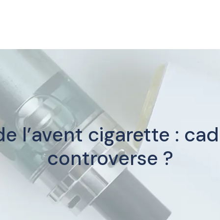
de l’avent cigarette : cad
controverse ?