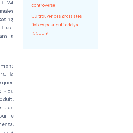
nt 24
controverse ?
nales
Où trouver des grossistes
keting
fiables pour puff adalya
Il est
10000 ?
ans la
gument
s. Ils
arques
s » ou
oduit,
e d’un
sur le
ments,
acun à