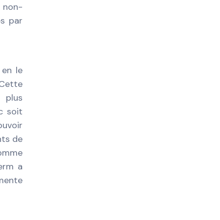
s non-
ès par
 en le
Cette
 plus
c soit
ouvoir
nts de
 comme
serm a
gmente