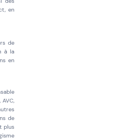
si des
ct, en
ers de
n à la
ns en
nsable
, AVC,
autres
ons de
t plus
agisme