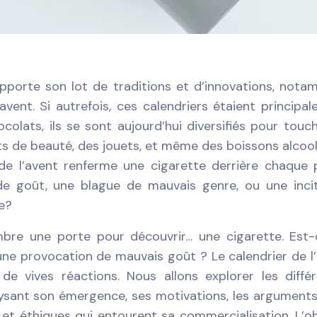
porte son lot de traditions et d’innovations, not
avent. Si autrefois, ces calendriers étaient principa
colats, ils se sont aujourd’hui diversifiés pour touc
ts de beauté, des jouets, et même des boissons alcool
 de l’avent renferme une cigarette derrière chaque 
e goût, une blague de mauvais genre, ou une inci
e?
bre une porte pour découvrir… une cigarette. Est
ne provocation de mauvais goût ? Le calendrier de l
de vives réactions. Nous allons explorer les diffé
lysant son émergence, ses motivations, les argument
 et éthiques qui entourent sa commercialisation. L’ob