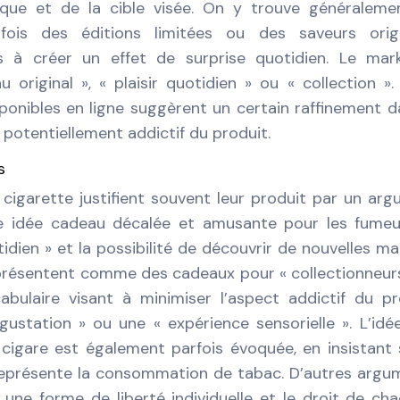
rque et de la cible visée. On y trouve généraleme
fois des éditions limitées ou des saveurs origi
s à créer un effet de surprise quotidien. Le mar
original », « plaisir quotidien » ou « collection ». 
onibles en ligne suggèrent un certain raffinement d
 potentiellement addictif du produit.
s
 cigarette justifient souvent leur produit par un ar
ne idée cadeau décalée et amusante pour les fumeur
tidien » et la possibilité de découvrir de nouvelles m
 présentent comme des cadeaux pour « collectionneur
abulaire visant à minimiser l’aspect addictif du pr
station » ou une « expérience sensorielle ». L’idé
u cigare est également parfois évoquée, en insistant 
représente la consommation de tabac. D’autres argu
une forme de liberté individuelle et le droit de ch