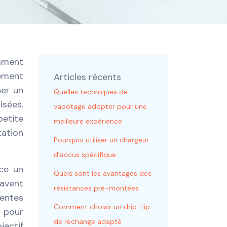
amment
lement
Articles récents
her un
Quelles techniques de
isées.
vapotage adopter pour une
petite
meilleure expérience
tation
Pourquoi utiliser un chargeur
d’accus spécifique
-ce un
Quels sont les avantages des
’avent
résistances pré-montées
rentes
Comment choisir un drip-tip
s pour
de rechange adapté
jectif