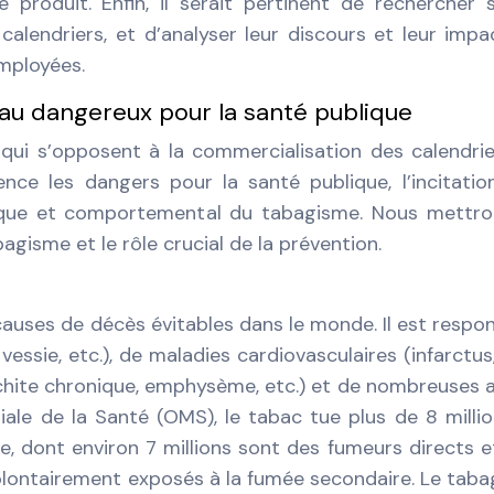
 produit. Enfin, il serait pertinent de rechercher 
calendriers, et d’analyser leur discours et leur impa
mployées.
au dangereux pour la santé publique
qui s’opposent à la commercialisation des calendri
nce les dangers pour la santé publique, l’incitatio
ique et comportemental du tabagisme. Nous mettro
gisme et le rôle crucial de la prévention.
causes de décès évitables dans le monde. Il est respo
ssie, etc.), de maladies cardiovasculaires (infarctus
nchite chronique, emphysème, etc.) et de nombreuses 
iale de la Santé (OMS), le tabac tue plus de 8 milli
 dont environ 7 millions sont des fumeurs directs e
volontairement exposés à la fumée secondaire. Le tab