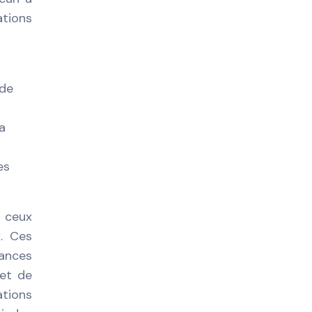
ations
 de
a
es
 ceux
. Ces
tances
 et de
ations