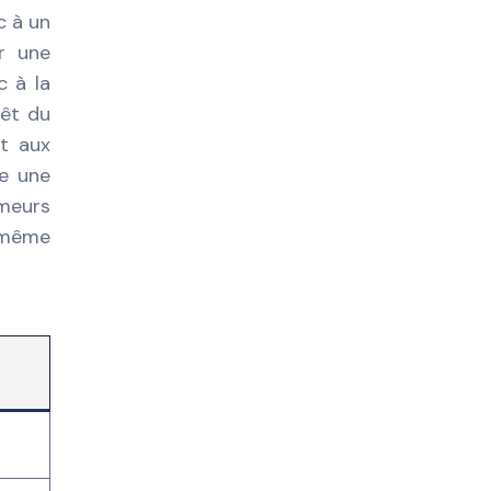
c à un
r une
c à la
rêt du
et aux
e une
umeurs
, même