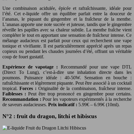
Une combinaison acidulée, épicée et rafraîchissante, idéale pour
l’été. Cet e-liquide offre un équilibre parfait entre la douceur de
l’ananas, le piquant du gingembre et la fraîcheur de la menthe.
L’ananas apporte une note sucrée et juteuse, tandis que le gingembre
réveille les papilles avec sa chaleur subtile. La menthe fraîche vient
compléter le tout en apportant une sensation de fraîcheur intense. Ce
mélange audacieux est parfait pour ceux qui recherchent une vape
tonique et vivifiante. Il est particulièrement apprécié après un repas
copieux ou pendant les chaudes journées d’été, offrant un véritable
coup de fouet gustatif.
Expérience de vapotage :
Recommandé pour une vape DTL
(Direct To Lung), c’est-à-dire une inhalation directe dans les
poumons. Puissance idéale : 40-50W. Sensation en bouche :
rafraîchissante et légèrement piquante. Peut être associé à un cocktail
tropical.
Forces :
Originalité de la combinaison, fraîcheur intense.
Faiblesses :
Peut être trop prononcé en gingembre pour certains.
Recommandation :
Pour les vapoteurs expérimentés à la recherche
de saveurs audacieuses.
Prix indicatif :
5.99€ – 6.99€ (10ml).
N°2 : fruit du dragon, litchi et hibiscus