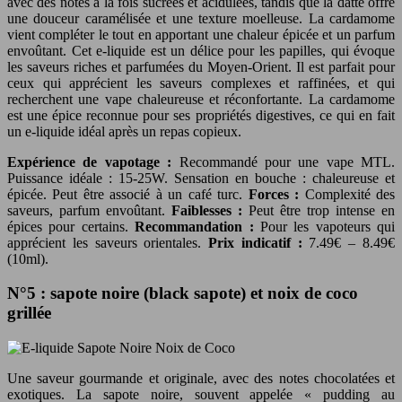
avec des notes à la fois sucrées et acidulées, tandis que la datte offre
une douceur caramélisée et une texture moelleuse. La cardamome
vient compléter le tout en apportant une chaleur épicée et un parfum
envoûtant. Cet e-liquide est un délice pour les papilles, qui évoque
les saveurs riches et parfumées du Moyen-Orient. Il est parfait pour
ceux qui apprécient les saveurs complexes et raffinées, et qui
recherchent une vape chaleureuse et réconfortante. La cardamome
est une épice reconnue pour ses propriétés digestives, ce qui en fait
un e-liquide idéal après un repas copieux.
Expérience de vapotage :
Recommandé pour une vape MTL.
Puissance idéale : 15-25W. Sensation en bouche : chaleureuse et
épicée. Peut être associé à un café turc.
Forces :
Complexité des
saveurs, parfum envoûtant.
Faiblesses :
Peut être trop intense en
épices pour certains.
Recommandation :
Pour les vapoteurs qui
apprécient les saveurs orientales.
Prix indicatif :
7.49€ – 8.49€
(10ml).
N°5 : sapote noire (black sapote) et noix de coco
grillée
Une saveur gourmande et originale, avec des notes chocolatées et
exotiques. La sapote noire, souvent appelée « pudding au