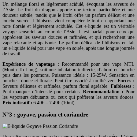
Un mélange floral et légèrement acidulé, évoquant les saveurs de
l’Asie. Le fruit du dragon apporte une texture particulière et une
douceur subtile, tandis que le litchi offre un parfum délicat et une
touche sucrée. L’hibiscus vient compléter le tout en apportant une
note florale et légèrement acidulée. Cet e-liquide est un véritable
voyage sensoriel au cœur de l’Asie. Il est parfait pour ceux qui
apprécient les saveurs douces et raffinées, et qui recherchent une
vape relaxante et apaisante. Le parfum délicat de l’hibiscus en fait
un e-liquide idéal pour une vape en soirée, après une longue journée
de travail.
Expérience de vapotage :
Recommandé pour une vape MTL
(Mouth To Lung), soit une inhalation indirecte, d’abord en bouche
puis dans les poumons. Puissance idéale : 15-25W. Sensation en
bouche : douce et florale. Peut être associé à un thé vert.
Forces :
Saveurs délicates et raffinées, parfum floral agréable.
Faiblesses :
Peut manquer d’intensité pour certains.
Recommandation :
Pour
les vapoteurs débutants ou ceux qui préfèrent les saveurs douces.
Prix indicatif :
6.49€ – 7.49€ (10ml).
N°3 : goyave, passion et coriandre
Une alliance surprenante de saveurs tropicales et herbacées. L’ajout