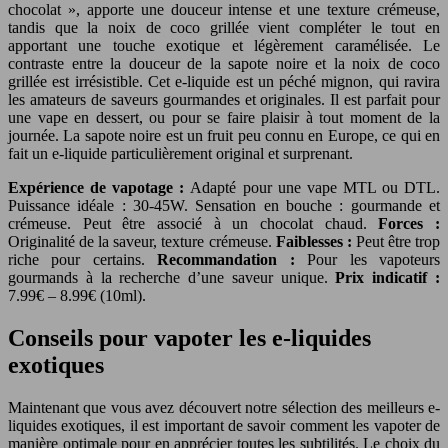
chocolat », apporte une douceur intense et une texture crémeuse,
tandis que la noix de coco grillée vient compléter le tout en
apportant une touche exotique et légèrement caramélisée. Le
contraste entre la douceur de la sapote noire et la noix de coco
grillée est irrésistible. Cet e-liquide est un péché mignon, qui ravira
les amateurs de saveurs gourmandes et originales. Il est parfait pour
une vape en dessert, ou pour se faire plaisir à tout moment de la
journée. La sapote noire est un fruit peu connu en Europe, ce qui en
fait un e-liquide particulièrement original et surprenant.
Expérience de vapotage :
Adapté pour une vape MTL ou DTL.
Puissance idéale : 30-45W. Sensation en bouche : gourmande et
crémeuse. Peut être associé à un chocolat chaud.
Forces :
Originalité de la saveur, texture crémeuse.
Faiblesses :
Peut être trop
riche pour certains.
Recommandation :
Pour les vapoteurs
gourmands à la recherche d’une saveur unique.
Prix indicatif :
7.99€ – 8.99€ (10ml).
Conseils pour vapoter les e-liquides
exotiques
Maintenant que vous avez découvert notre sélection des meilleurs e-
liquides exotiques, il est important de savoir comment les vapoter de
manière optimale pour en apprécier toutes les subtilités. Le choix du