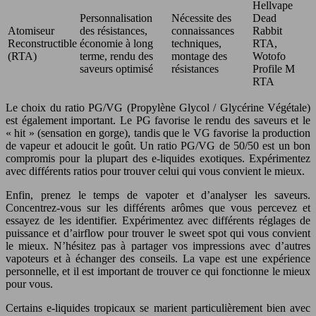
Hellvape
Personnalisation
Nécessite des
Dead
Atomiseur
des résistances,
connaissances
Rabbit
Reconstructible
économie à long
techniques,
RTA,
(RTA)
terme, rendu des
montage des
Wotofo
saveurs optimisé
résistances
Profile M
RTA
Le choix du ratio PG/VG (Propylène Glycol / Glycérine Végétale)
est également important. Le PG favorise le rendu des saveurs et le
« hit » (sensation en gorge), tandis que le VG favorise la production
de vapeur et adoucit le goût. Un ratio PG/VG de 50/50 est un bon
compromis pour la plupart des e-liquides exotiques. Expérimentez
avec différents ratios pour trouver celui qui vous convient le mieux.
Enfin, prenez le temps de vapoter et d’analyser les saveurs.
Concentrez-vous sur les différents arômes que vous percevez et
essayez de les identifier. Expérimentez avec différents réglages de
puissance et d’airflow pour trouver le sweet spot qui vous convient
le mieux. N’hésitez pas à partager vos impressions avec d’autres
vapoteurs et à échanger des conseils. La vape est une expérience
personnelle, et il est important de trouver ce qui fonctionne le mieux
pour vous.
Certains e-liquides tropicaux se marient particulièrement bien avec