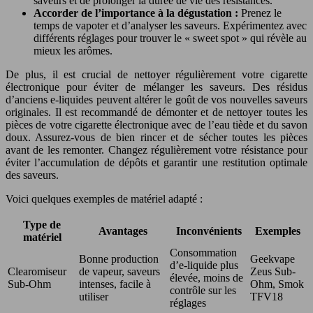
saveurs et de prolonger la durée de vie des résistances.
Accorder de l’importance à la dégustation :
Prenez le
temps de vapoter et d’analyser les saveurs. Expérimentez avec
différents réglages pour trouver le « sweet spot » qui révèle au
mieux les arômes.
De plus, il est crucial de nettoyer régulièrement votre cigarette
électronique pour éviter de mélanger les saveurs. Des résidus
d’anciens e-liquides peuvent altérer le goût de vos nouvelles saveurs
originales. Il est recommandé de démonter et de nettoyer toutes les
pièces de votre cigarette électronique avec de l’eau tiède et du savon
doux. Assurez-vous de bien rincer et de sécher toutes les pièces
avant de les remonter. Changez régulièrement votre résistance pour
éviter l’accumulation de dépôts et garantir une restitution optimale
des saveurs.
Voici quelques exemples de matériel adapté :
Type de
Avantages
Inconvénients
Exemples
matériel
Consommation
Bonne production
Geekvape
d’e-liquide plus
Clearomiseur
de vapeur, saveurs
Zeus Sub-
élevée, moins de
Sub-Ohm
intenses, facile à
Ohm, Smok
contrôle sur les
utiliser
TFV18
réglages