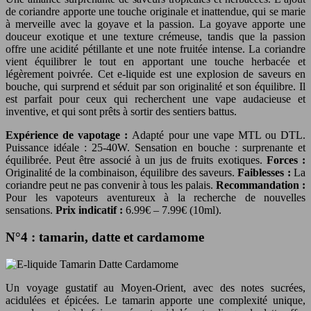
de coriandre apporte une touche originale et inattendue, qui se marie
à merveille avec la goyave et la passion. La goyave apporte une
douceur exotique et une texture crémeuse, tandis que la passion
offre une acidité pétillante et une note fruitée intense. La coriandre
vient équilibrer le tout en apportant une touche herbacée et
légèrement poivrée. Cet e-liquide est une explosion de saveurs en
bouche, qui surprend et séduit par son originalité et son équilibre. Il
est parfait pour ceux qui recherchent une vape audacieuse et
inventive, et qui sont prêts à sortir des sentiers battus.
Expérience de vapotage :
Adapté pour une vape MTL ou DTL.
Puissance idéale : 25-40W. Sensation en bouche : surprenante et
équilibrée. Peut être associé à un jus de fruits exotiques.
Forces :
Originalité de la combinaison, équilibre des saveurs.
Faiblesses :
La
coriandre peut ne pas convenir à tous les palais.
Recommandation :
Pour les vapoteurs aventureux à la recherche de nouvelles
sensations.
Prix indicatif :
6.99€ – 7.99€ (10ml).
N°4 : tamarin, datte et cardamome
Un voyage gustatif au Moyen-Orient, avec des notes sucrées,
acidulées et épicées. Le tamarin apporte une complexité unique,