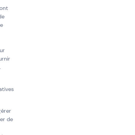
sont
de
le
ur
urnir
.
atives
gérer
ter de