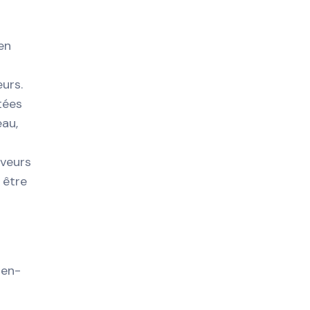
en
urs.
tées
eau,
aveurs
 être
ten-