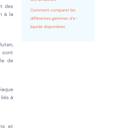
et des
Comment comparer les
n à la
différentes gammes d’e-
liquide disponibles
uten,
s sont
ale de
liaque
liés à
ns et