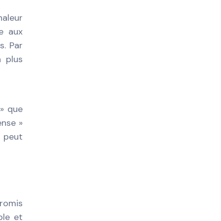
haleur
e aux
s. Par
 plus
 » que
ense »
i peut
promis
ble et