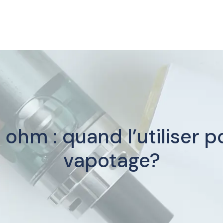
 ohm : quand l’utiliser p
vapotage?