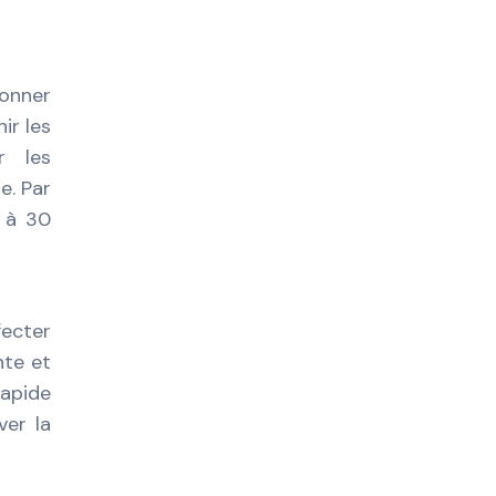
onner
ir les
r les
e. Par
0 à 30
fecter
nte et
rapide
ver la