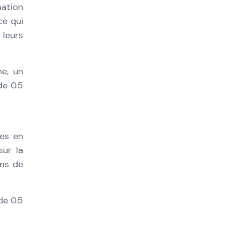
mation
ce qui
 leurs
ne, un
de 0.5
ses en
sur la
ins de
de 0.5