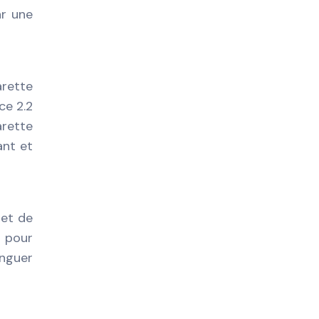
ar une
arette
ce 2.2
rette
ant et
met de
 pour
inguer