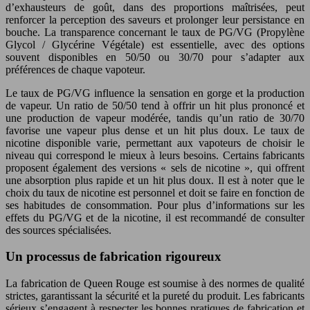
d’exhausteurs de goût, dans des proportions maîtrisées, peut
renforcer la perception des saveurs et prolonger leur persistance en
bouche. La transparence concernant le taux de PG/VG (Propylène
Glycol / Glycérine Végétale) est essentielle, avec des options
souvent disponibles en 50/50 ou 30/70 pour s’adapter aux
préférences de chaque vapoteur.
Le taux de PG/VG influence la sensation en gorge et la production
de vapeur. Un ratio de 50/50 tend à offrir un hit plus prononcé et
une production de vapeur modérée, tandis qu’un ratio de 30/70
favorise une vapeur plus dense et un hit plus doux. Le taux de
nicotine disponible varie, permettant aux vapoteurs de choisir le
niveau qui correspond le mieux à leurs besoins. Certains fabricants
proposent également des versions « sels de nicotine », qui offrent
une absorption plus rapide et un hit plus doux. Il est à noter que le
choix du taux de nicotine est personnel et doit se faire en fonction de
ses habitudes de consommation. Pour plus d’informations sur les
effets du PG/VG et de la nicotine, il est recommandé de consulter
des sources spécialisées.
Un processus de fabrication rigoureux
La fabrication de Queen Rouge est soumise à des normes de qualité
strictes, garantissant la sécurité et la pureté du produit. Les fabricants
sérieux s’engagent à respecter les bonnes pratiques de fabrication et