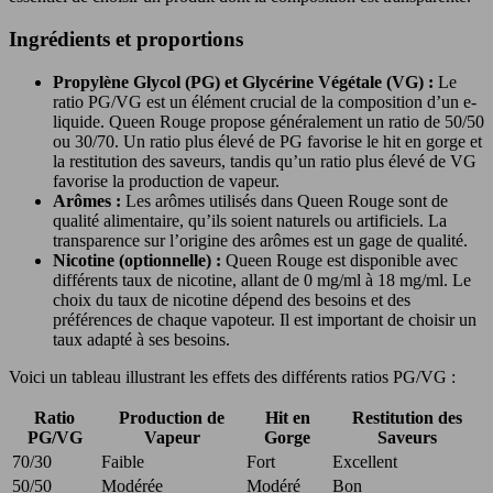
Ingrédients et proportions
Propylène Glycol (PG) et Glycérine Végétale (VG) :
Le
ratio PG/VG est un élément crucial de la composition d’un e-
liquide. Queen Rouge propose généralement un ratio de 50/50
ou 30/70. Un ratio plus élevé de PG favorise le hit en gorge et
la restitution des saveurs, tandis qu’un ratio plus élevé de VG
favorise la production de vapeur.
Arômes :
Les arômes utilisés dans Queen Rouge sont de
qualité alimentaire, qu’ils soient naturels ou artificiels. La
transparence sur l’origine des arômes est un gage de qualité.
Nicotine (optionnelle) :
Queen Rouge est disponible avec
différents taux de nicotine, allant de 0 mg/ml à 18 mg/ml. Le
choix du taux de nicotine dépend des besoins et des
préférences de chaque vapoteur. Il est important de choisir un
taux adapté à ses besoins.
Voici un tableau illustrant les effets des différents ratios PG/VG :
Ratio
Production de
Hit en
Restitution des
PG/VG
Vapeur
Gorge
Saveurs
70/30
Faible
Fort
Excellent
50/50
Modérée
Modéré
Bon