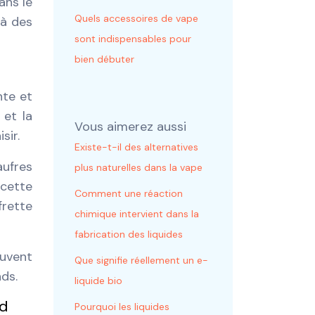
ans le
Quels accessoires de vape
 à des
sont indispensables pour
bien débuter
nte et
 et la
Vous aimerez aussi
sir.
Existe-t-il des alternatives
aufres
plus naturelles dans la vape
ecette
Comment une réaction
frette
chimique intervient dans la
fabrication des liquides
ouvent
Que signifie réellement un e-
nds.
liquide bio
nd
Pourquoi les liquides