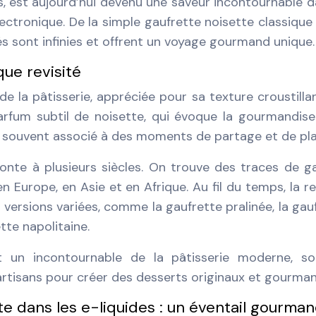
s, est aujourd’hui devenu une saveur incontournable d
ectronique. De la simple gaufrette noisette classique
és sont infinies et offrent un voyage gourmand unique.
que revisité
de la pâtisserie, appréciée pour sa texture croustilla
rfum subtil de noisette, qui évoque la gourmandise
el, souvent associé à des moments de partage et de plai
monte à plusieurs siècles. On trouve des traces de g
 Europe, en Asie et en Afrique. Au fil du temps, la r
versions variées, comme la gaufrette pralinée, la gau
tte napolitaine.
st un incontournable de la pâtisserie moderne, s
s artisans pour créer des desserts originaux et gourma
te dans les e-liquides : un éventail gourma