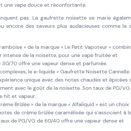
nt une vape douce et réconfortante.
manquent pas. La gaufrette noisette se marie égale
s, ou encore des saveurs plus audacieuses comme la
Framboise » de la marque « Le Petit Vapoteur » combin
 intense de la noisette, pour une vape fruitée et
30/70 offre une vapeur dense et parfumée.
complexes, le e-liquide « Gaufrette Noisette Cannelle 
 expérience unique avec des notes chaudes et épicées 
ement avec le goût de la noisette. Son taux de PG/VG
 hit et vapeur.
rème Brûlée » de la marque « Alfaliquid » est un choix
otes de crème brûlée caramélisée qui s’associent à l
n taux de PG/VG de 60/40 offre une vapeur dense et