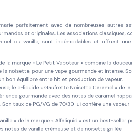
 marie parfaitement avec de nombreuses autres sav
urmandes et originales. Les associations classiques,
ramel ou vanille, sont indémodables et offrent un
 de la marque « Le Petit Vapoteur » combine la douceu
de la noisette, pour une vape gourmande et intense. S
 bon équilibre entre hit et production de vapeur.
se, le e-liquide « Gaufrette Noisette Caramel » de la
xpérience gourmande avec des notes de caramel nappa
e. Son taux de PG/VG de 70/30 lui confère une vapeur
nille » de la marque « Alfaliquid » est un best-seller 
s notes de vanille crémeuse et de noisette grillée