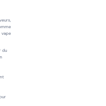
eurs,
 comme
e vape
r du
on
nt
pour