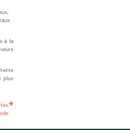
eux,
 taux
e à la
aveurs
rette
s plus
ntes
uide