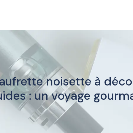
aufrette noisette à déco
uides : un voyage gour