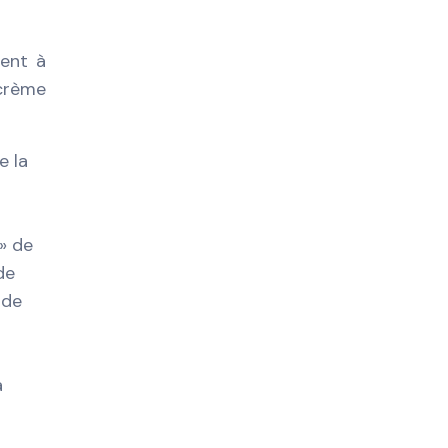
ment à
 crème
e la
» de
de
 de
a