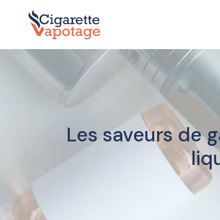
Les saveurs de g
liq