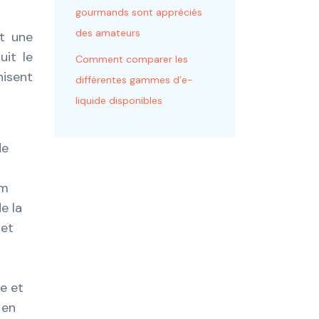
gourmands sont appréciés
des amateurs
nt une
uit le
Comment comparer les
nisent
différentes gammes d’e-
liquide disponibles
de
um
e la
 et
e et
 en