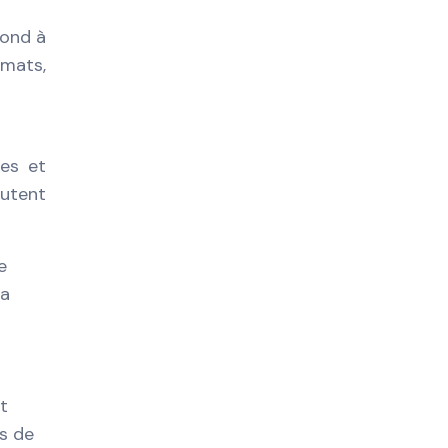
pond à
rmats,
les et
outent
e
Sa
t
s de