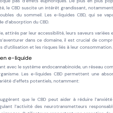
voque pas d’effets euphoriques. De plus en plus pop
anté, le CBD suscite un intérêt grandissant, notammen
troubles du sommeil. Les e-liquides CBD, qui se vap
ide d’absorption du CBD.
, attirés par leur accessibilité, leurs saveurs variées e
s’aventurer dans ce domaine, il est crucial de comp
s d’utilisation et les risques liés à leur consommation.
 en e-liquide
sant avec le système endocannabinoïde, un réseau co
rganisme. Les e-liquides CBD permettent une abso
ariété d’effets potentiels, notamment:
uggèrent que le CBD peut aider à réduire l’anxiété
égulant l’activité des neurotransmetteurs responsab