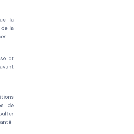
ue, la
 de la
es.
sse et
 avant
itions
es de
sulter
anté.