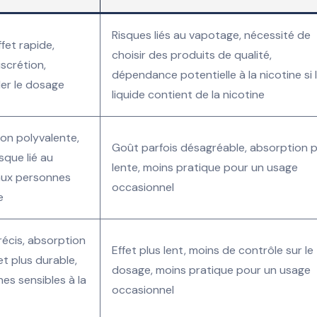
Risques liés au vapotage, nécessité de
fet rapide,
choisir des produits de qualité,
iscrétion,
dépendance potentielle à la nicotine si l
ler le dosage
liquide contient de la nicotine
tion polyvalente,
Goût parfois désagréable, absorption p
isque lié au
lente, moins pratique pour un usage
aux personnes
occasionnel
e
récis, absorption
Effet plus lent, moins de contrôle sur le
fet plus durable,
dosage, moins pratique pour un usage
es sensibles à la
occasionnel