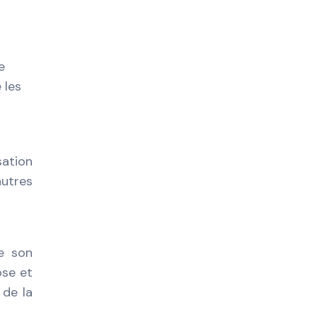
e
 les
sation
utres
e son
ose et
 de la