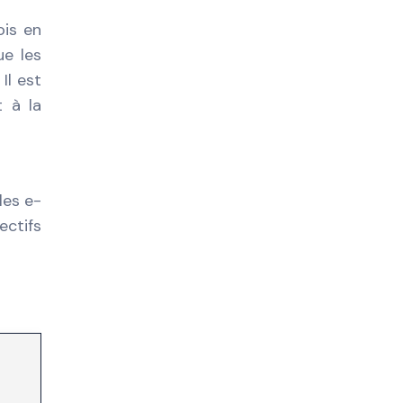
ois en
ue les
Il est
 à la
les e-
ectifs