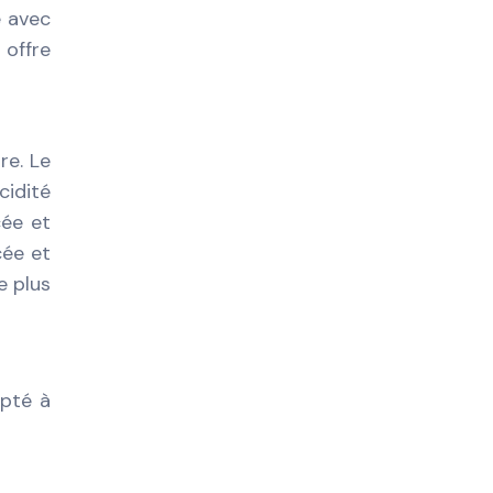
e avec
 offre
re. Le
cidité
cée et
cée et
e plus
apté à