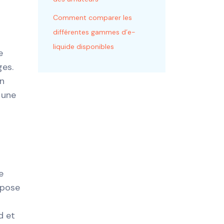
Comment comparer les
différentes gammes d’e-
liquide disponibles
e
ges.
un
 une
e
opose
d et