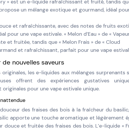
 » est un e-liquide rafraîchissant et fruité, tandis qu
» propose un mélange exotique et gourmand, idéal pour
ouce et rafraîchissante, avec des notes de fruits exot
éal pour une vape estivale. « Melon d’Eau » de « Vapeu
te et fruitée, tandis que « Melon Frais » de « Cloud
and et rafraîchissant, parfait pour une vape estival
 de nouvelles saveurs
 originales, les e-liquides aux mélanges surprenants 
euses offrent des expériences gustatives uniqu
 originales pour une vape estivale unique.
e inattendue
douceur des fraises des bois à la fraîcheur du basilic
asilic apporte une touche aromatique et légèrement é
 douce et fruitée des fraises des bois. L’e-liquide « F