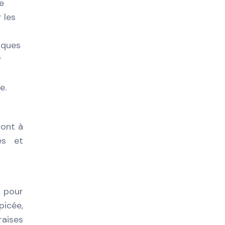
e
 les
iques
r
e.
sont à
es et
, pour
picée,
raises