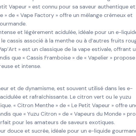
 Petit Vapeur » est connu pour sa saveur authentique et
ake » de « Vape Factory » offre un mélange crémeux et
gourmande.
 intense et légèrement acidulée, idéale pour un e-liquid
 le cassis associé à la menthe ou à d’autres fruits rou
ap’Art » est un classique de la vape estivale, offrant 
andis que « Cassis Framboise » de « Vapelier » propose
reuse et intense.
cheur et de dynamisme, est souvent utilisé dans les e-
cidulée et rafraîchissante. Le citron vert ou le yuzu
ique. « Citron Menthe » de « Le Petit Vapeur » offre un
tandis que « Yuzu Citron » de « Vapeurs du Monde » pr
arfait pour les amateurs de saveurs exotiques.
ur douce et sucrée, idéale pour un e-liquide gourman