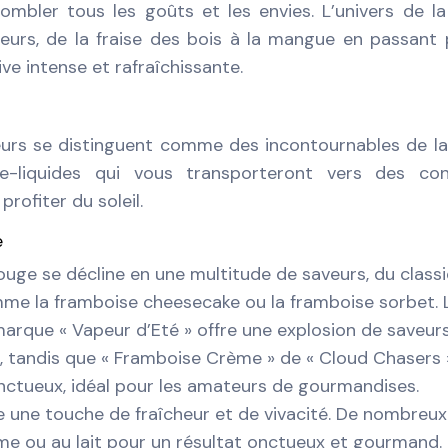
ombler tous les goûts et les envies. L’univers de l
eurs, de la fraise des bois à la mangue en passant 
ve intense et rafraîchissante.
veurs se distinguent comme des incontournables de l
’e-liquides qui vous transporteront vers des con
rofiter du soleil.
e
rouge se décline en une multitude de saveurs, du class
e la framboise cheesecake ou la framboise sorbet. 
 marque « Vapeur d’Eté » offre une explosion de saveur
s, tandis que « Framboise Crème » de « Cloud Chasers 
ctueux, idéal pour les amateurs de gourmandises.
orte une touche de fraîcheur et de vivacité. De nombreux
rème ou au lait pour un résultat onctueux et gourmand. 