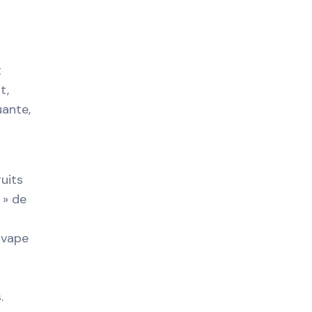
t
t,
uante,
uits
 » de
 vape
.