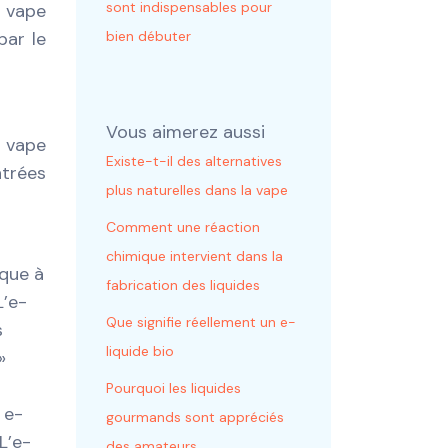
sont indispensables pour
a vape
bien débuter
par le
Vous aimerez aussi
a vape
Existe-t-il des alternatives
trées
plus naturelles dans la vape
Comment une réaction
chimique intervient dans la
ique à
fabrication des liquides
L’e-
Que signifie réellement un e-
s
liquide bio
»
Pourquoi les liquides
 e-
gourmands sont appréciés
L’e-
des amateurs