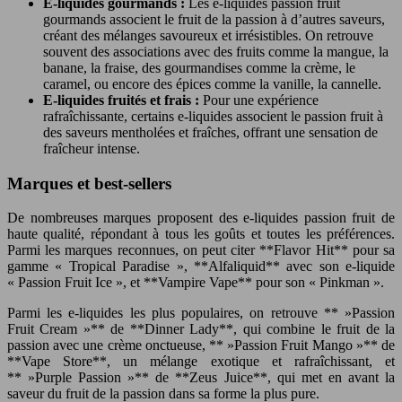
E-liquides gourmands :
Les e-liquides passion fruit
gourmands associent le fruit de la passion à d’autres saveurs,
créant des mélanges savoureux et irrésistibles. On retrouve
souvent des associations avec des fruits comme la mangue, la
banane, la fraise, des gourmandises comme la crème, le
caramel, ou encore des épices comme la vanille, la cannelle.
E-liquides fruités et frais :
Pour une expérience
rafraîchissante, certains e-liquides associent le passion fruit à
des saveurs mentholées et fraîches, offrant une sensation de
fraîcheur intense.
Marques et best-sellers
De nombreuses marques proposent des e-liquides passion fruit de
haute qualité, répondant à tous les goûts et toutes les préférences.
Parmi les marques reconnues, on peut citer **Flavor Hit** pour sa
gamme « Tropical Paradise », **Alfaliquid** avec son e-liquide
« Passion Fruit Ice », et **Vampire Vape** pour son « Pinkman ».
Parmi les e-liquides les plus populaires, on retrouve ** »Passion
Fruit Cream »** de **Dinner Lady**, qui combine le fruit de la
passion avec une crème onctueuse, ** »Passion Fruit Mango »** de
**Vape Store**, un mélange exotique et rafraîchissant, et
** »Purple Passion »** de **Zeus Juice**, qui met en avant la
saveur du fruit de la passion dans sa forme la plus pure.