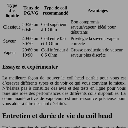
Type
Taux de
Type de coil
d’e-
Avantages
PG/VG
recommandé
liquide
Bon compromis
50/50 ou
Coil supérieur
Classique
saveur/vapeur, idéal pour
60/40
à 1 Ohm
débutants
40/60 ou
Coil entre 0.6
Privilégie la saveur, vapeur
Saveur
30/70
et 1 Ohm
correcte
20/80 ou
Coil inférieur à
Grosse production de vapeur,
Vapeur
10/90
0.6 Ohm
saveur plus discrète
Essayer et expérimenter
La meilleure façon de trouver le coil head parfait pour vous est
d’essayer différents types et de voir ce qui vous convient le mieux.
N’hésitez pas à consulter des avis et des tests en ligne pour vous
faire une idée des performances des différents coils disponibles. La
communauté active de vapoteurs est une ressource précieuse pour
vous aider à faire des choix éclairés.
Entretien et durée de vie du coil head
Un bon entretien du coil head est essentiel pour prolonger sa durée