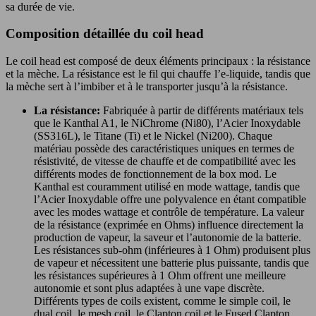
sa durée de vie.
Composition détaillée du coil head
Le coil head est composé de deux éléments principaux : la résistance
et la mèche. La résistance est le fil qui chauffe l’e-liquide, tandis que
la mèche sert à l’imbiber et à le transporter jusqu’à la résistance.
La résistance:
Fabriquée à partir de différents matériaux tels
que le Kanthal A1, le NiChrome (Ni80), l’Acier Inoxydable
(SS316L), le Titane (Ti) et le Nickel (Ni200). Chaque
matériau possède des caractéristiques uniques en termes de
résistivité, de vitesse de chauffe et de compatibilité avec les
différents modes de fonctionnement de la box mod. Le
Kanthal est couramment utilisé en mode wattage, tandis que
l’Acier Inoxydable offre une polyvalence en étant compatible
avec les modes wattage et contrôle de température. La valeur
de la résistance (exprimée en Ohms) influence directement la
production de vapeur, la saveur et l’autonomie de la batterie.
Les résistances sub-ohm (inférieures à 1 Ohm) produisent plus
de vapeur et nécessitent une batterie plus puissante, tandis que
les résistances supérieures à 1 Ohm offrent une meilleure
autonomie et sont plus adaptées à une vape discrète.
Différents types de coils existent, comme le simple coil, le
dual coil, le mesh coil, le Clapton coil et le Fused Clapton