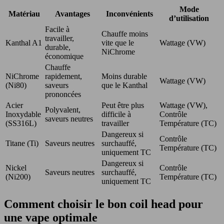
Mode
Matériau
Avantages
Inconvénients
d’utilisation
Facile à
Chauffe moins
travailler,
Kanthal A1
vite que le
Wattage (VW)
durable,
NiChrome
économique
Chauffe
NiChrome
rapidement,
Moins durable
Wattage (VW)
(Ni80)
saveurs
que le Kanthal
prononcées
Acier
Peut être plus
Wattage (VW),
Polyvalent,
Inoxydable
difficile à
Contrôle
saveurs neutres
(SS316L)
travailler
Température (TC)
Dangereux si
Contrôle
Titane (Ti)
Saveurs neutres
surchauffé,
Température (TC)
uniquement TC
Dangereux si
Nickel
Contrôle
Saveurs neutres
surchauffé,
(Ni200)
Température (TC)
uniquement TC
Comment choisir le bon coil head pour
une vape optimale