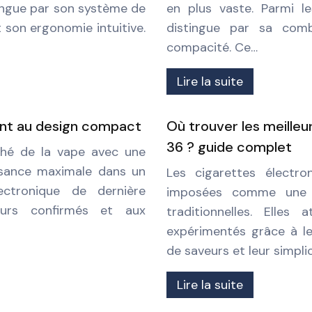
stingue par son système de
en plus vaste. Parmi l
 son ergonomie intuitive.
distingue par sa com
compacité. Ce…
Lire la suite
ant au design compact
Où trouver les meilleu
36 ? guide complet
hé de la vape avec une
ssance maximale dans un
Les cigarettes électr
ctronique de dernière
imposées comme une al
eurs confirmés et aux
traditionnelles. Elles
expérimentés grâce à le
de saveurs et leur simpli
Lire la suite