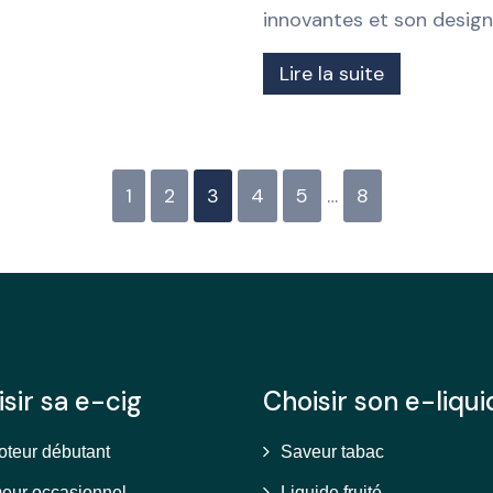
innovantes et son design 
Lire la suite
1
2
3
4
5
…
8
sir sa e-cig
Choisir son e-liqui
oteur débutant
Saveur tabac
eur occasionnel
Liquide fruité