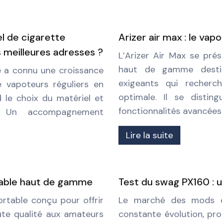
l de cigarette
Arizer air max : le va
 meilleures adresses ?
L’Arizer Air Max se pr
haut de gamme destin
e a connu une croissance
exigeants qui recherc
e vapoteurs réguliers en
optimale. Il se distin
 le choix du matériel et
fonctionnalités avancées
. Un accompagnement
Lire la suite
rtable haut de gamme
Test du swag PX160 : 
ortable conçu pour offrir
Le marché des mods él
ute qualité aux amateurs
constante évolution, pr