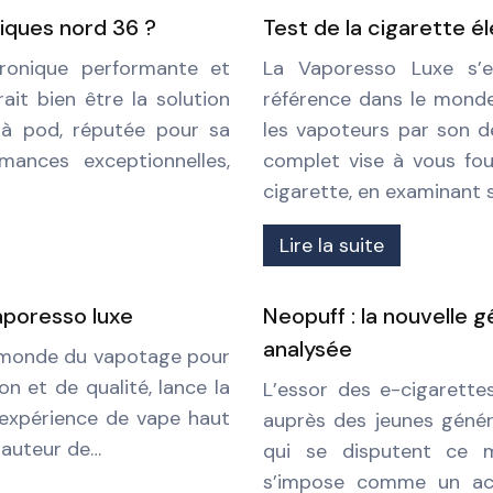
iques nord 36 ?
Test de la cigarette é
tronique performante et
La Vaporesso Luxe s’
it bien être la solution
référence dans le monde
e à pod, réputée pour sa
les vapoteurs par son d
rmances exceptionnelles,
complet vise à vous fou
cigarette, en examinant 
Lire la suite
aporesso luxe
Neopuff : la nouvelle 
analysée
 monde du vapotage pour
 et de qualité, lance la
L’essor des e-cigarettes
 expérience de vape haut
auprès des jeunes géné
hauteur de…
qui se disputent ce m
s’impose comme un act