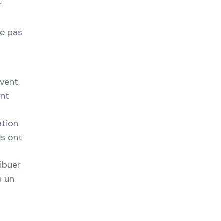
r
ce pas
uvent
ent
ation
es ont
ibuer
s un