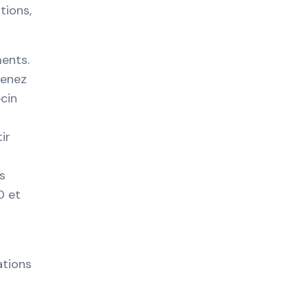
tions,
ents.
renez
cin
ir
s
D et
ations