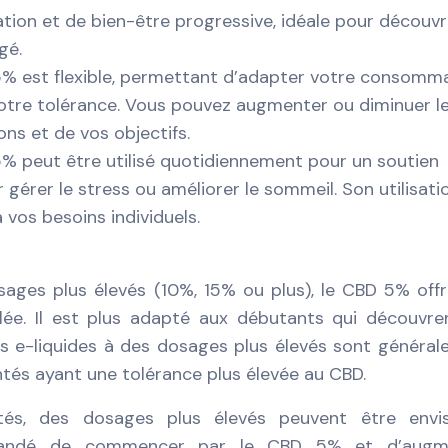
tion et de bien-être progressive, idéale pour découvri
gé.
% est flexible, permettant d’adapter votre consomm
votre tolérance. Vous pouvez augmenter ou diminuer l
ns et de vos objectifs.
% peut être utilisé quotidiennement pour un soutien
gérer le stress ou améliorer le sommeil. Son utilisati
 vos besoins individuels.
ages plus élevés (10%, 15% ou plus), le CBD 5% off
lée. Il est plus adapté aux débutants qui découvre
es e-liquides à des dosages plus élevés sont généra
ntés ayant une tolérance plus élevée au CBD.
ntés, des dosages plus élevés peuvent être envis
mmandé de commencer par le CBD 5% et d’augm