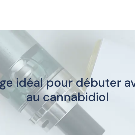
ge idéal pour débuter av
au cannabidiol