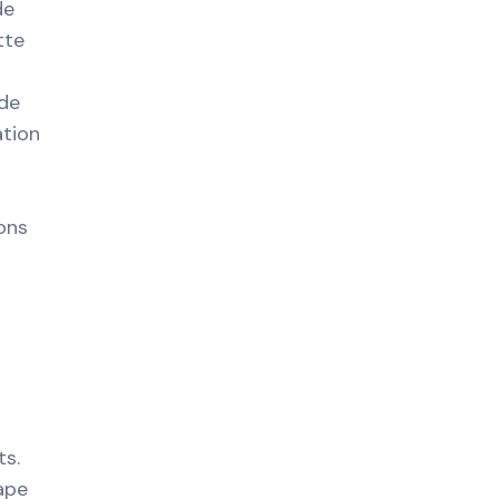
de
tte
 de
ation
ons
ts.
ape