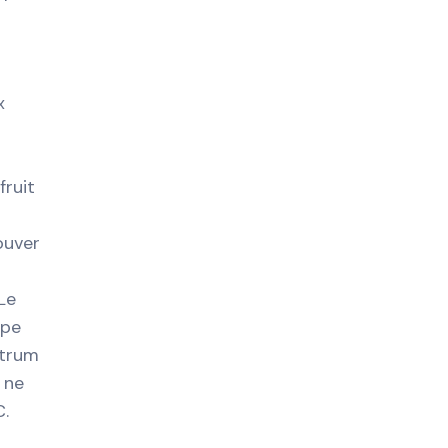
x
fruit
ouver
Le
ype
ctrum
 ne
C.