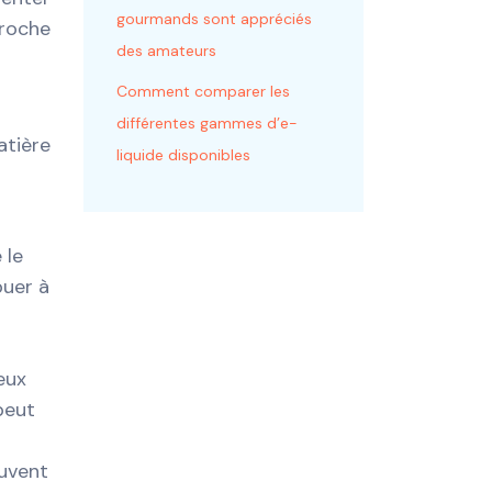
gourmands sont appréciés
proche
des amateurs
Comment comparer les
différentes gammes d’e-
atière
liquide disponibles
 le
buer à
eux
peut
euvent