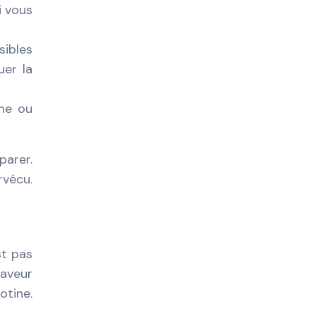
i vous
sibles
uer la
ime ou
parer.
rvécu.
st pas
saveur
otine.