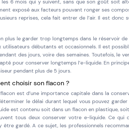
 les 6 mois qui y suivent, sans que son goût soit alt
gement exposé aux facteurs pouvant ronger ses compo
ieurs reprises, cela fait entrer de l’air. Il est donc s
on plus le garder trop longtemps dans le réservoir de
utilisateurs débutants et occasionnels. Il est possib
endant des jours, voire des semaines. Toutefois, le ve
apté pour conserver longtemps l’e-liquide. En principe,
miseur pendant plus de 5 jours.
nt choisir son flacon ?
 flacon est d’une importance capitale dans la conser
a déterminer le délai durant lequel vous pouvez garder
quide est contenu soit dans un flacon en plastique, soi
uvent tous deux conserver votre e-liquide. Ce qui d
t y être gardé. A ce sujet, les professionnels recomm