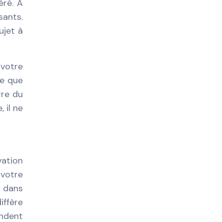
éré. A
sants.
ujet à
 votre
le que
rre du
 il ne
vation
 votre
t dans
iffère
andent