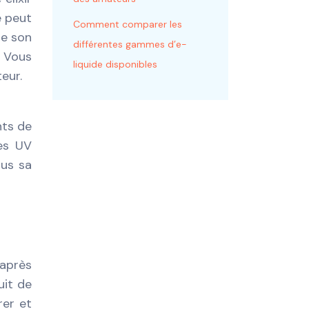
e peut
Comment comparer les
re son
différentes gammes d’e-
. Vous
liquide disponibles
eur.
nts de
Les UV
lus sa
 après
uit de
rer et