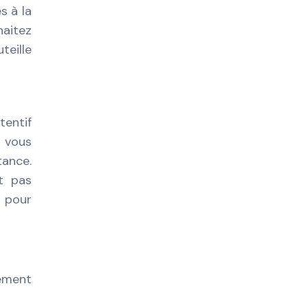
s à la
haitez
teille
tentif
, vous
tance.
st pas
e pour
lement